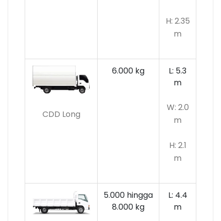
H: 2.35
m
6.000 kg
L: 5.3
m
W: 2.0
CDD Long
m
H: 2.1
m
5.000 hingga
L: 4.4
8.000 kg
m