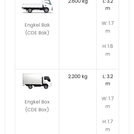
2.600 kg
L: 3.2
m
W: 1.7
Engkel Bak
m
(CDE Bak)
H: 1.8
m
2.200 kg
L: 3.2
m
W: 1.7
Engkel Box
m
(CDE Box)
H: 1.7
m