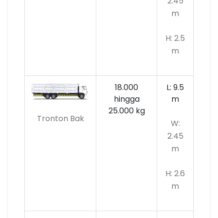
2.45
m
H: 2.5
m
18.000
L: 9.5
hingga
m
25.000 kg
Tronton Bak
W:
2.45
m
H: 2.6
m