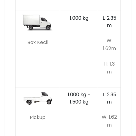
1.000 kg
L: 2.35
m
W:
Box Kecil
1.62m
H: 1.3
m
1.000 kg –
L: 2.35
1.500 kg
m
W: 1.62
Pickup
m