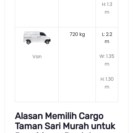
H: 1.3
m
720 kg
L: 2.2
m
W: 1.35
Van
m
H: 1.30
m
Alasan Memilih Cargo
Taman Sari Murah untuk