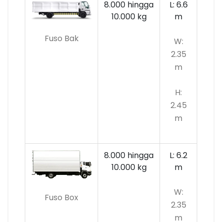
8.000 hingga
L: 6.6
10.000
kg
m
Fuso Bak
W:
2.35
m
H:
2.45
m
8.000 hingga
L: 6.2
10.000 kg
m
W:
Fuso Box
2.35
m