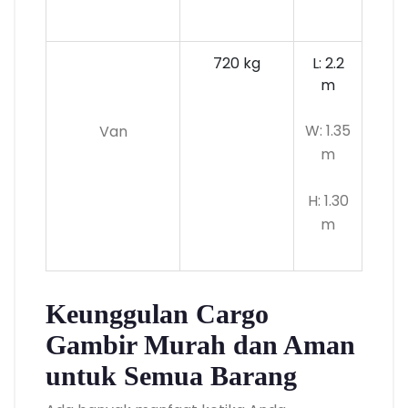
720 kg
L: 2.2
m
W: 1.35
Van
m
H: 1.30
m
Keunggulan Cargo
Gambir Murah dan Aman
untuk Semua Barang