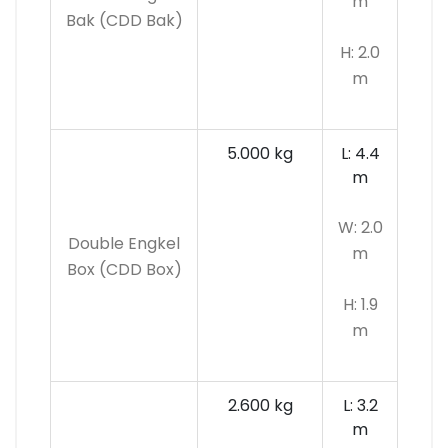
m
Bak (CDD Bak)
H: 2.0
m
5.000 kg
L: 4.4
m
W: 2.0
Double Engkel
m
Box (CDD Box)
H: 1.9
m
2.600 kg
L: 3.2
m