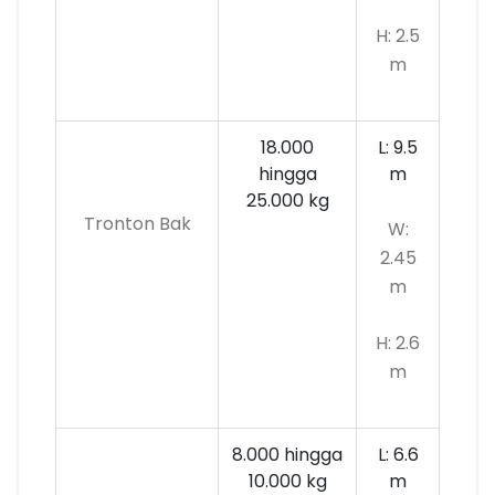
H: 2.5
m
18.000
L: 9.5
hingga
m
25.000 kg
Tronton Bak
W:
2.45
m
H: 2.6
m
8.000 hingga
L: 6.6
10.000
kg
m