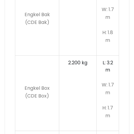
W: 1.7
Engkel Bak
m
(CDE Bak)
H: 1.8
m
2.200 kg
L: 3.2
m
W: 1.7
Engkel Box
m
(CDE Box)
H: 1.7
m