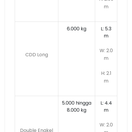
m
6.000 kg
L: 5.3
m
W: 2.0
CDD Long
m
H: 2.1
m
5.000 hingga
L: 4.4
8.000 kg
m
W: 2.0
Double Engkel