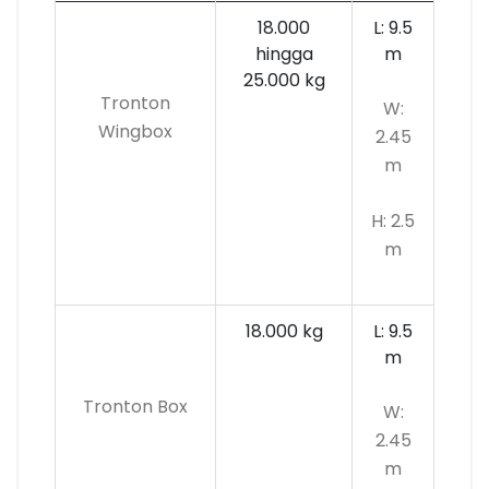
18.000
L: 9.5
hingga
m
25.000 kg
Tronton
W:
Wingbox
2.45
m
H: 2.5
m
18.000 kg
L: 9.5
m
Tronton Box
W:
2.45
m