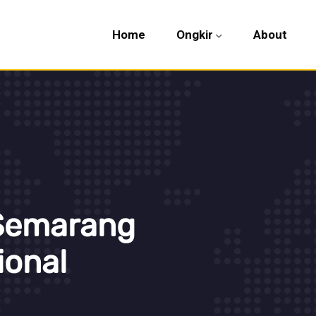
Home
Ongkir
About
 Semarang
ional