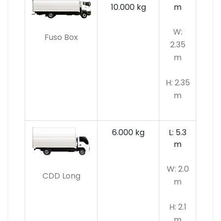
10.000 kg
m
W:
Fuso Box
2.35
m
H: 2.35
m
6.000 kg
L: 5.3
m
W: 2.0
CDD Long
m
H: 2.1
m