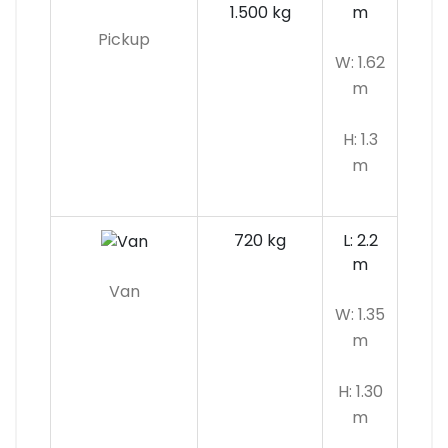
1.500 kg
m
Pickup
W: 1.62
m
H: 1.3
m
720 kg
L: 2.2
m
Van
W: 1.35
m
H: 1.30
m