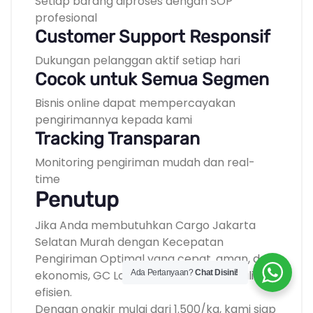
Setiap barang diproses dengan SOP
profesional
Customer Support Responsif
Dukungan pelanggan aktif setiap hari
Cocok untuk Semua Segmen
Bisnis online dapat mempercayakan
pengirimannya kepada kami
Tracking Transparan
Monitoring pengiriman mudah dan real-
time
Penutup
Jika Anda membutuhkan Cargo Jakarta
Selatan Murah dengan Kecepatan
Pengiriman Optimal yang cepat, aman, dan
Ada Pertanyaan?
Chat Disini!
ekonomis, GC Logistik menjadi solusi paling
efisien.
Dengan ongkir mulai dari 1.500/kg, kami siap