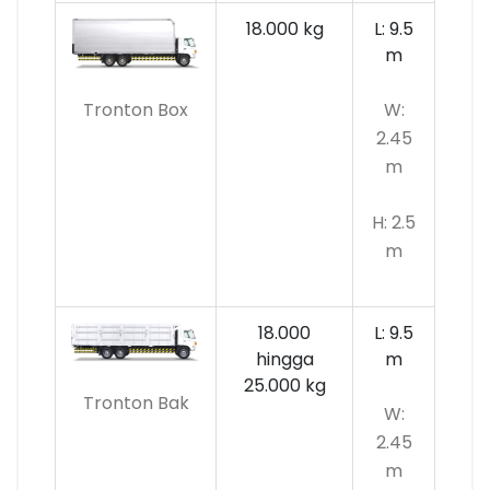
18.000 kg
L: 9.5
m
Tronton Box
W:
2.45
m
H: 2.5
m
18.000
L: 9.5
hingga
m
25.000 kg
Tronton Bak
W:
2.45
m