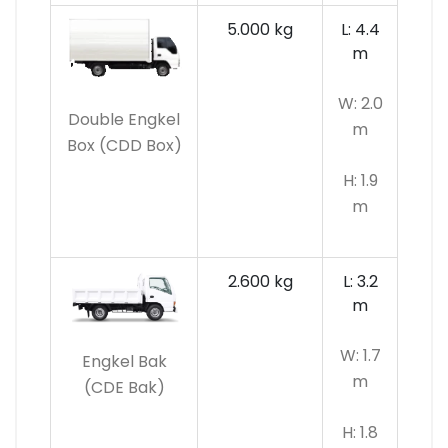
5.000 kg
L: 4.4
m
W: 2.0
Double Engkel
m
Box (CDD Box)
H: 1.9
m
2.600 kg
L: 3.2
m
W: 1.7
Engkel Bak
m
(CDE Bak)
H: 1.8