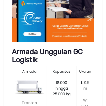
Armada Unggulan GC
Logistik
Armada
Kapasitas
Ukuran
18.000
L: 9.5
hingga
m
25.000 kg
W:
Tronton