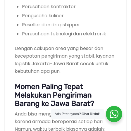
Perusahaan kontraktor
Pengusaha kuliner
Reseller dan dropshipper
Perusahaan teknologi dan elektronik
Dengan cakupan area yang besar dan
kecepatan pengiriman yang stabil, layanan
logistik Jakarta–Jawa Barat cocok untuk
kebutuhan apa pun.
Momen Paling Tepat
Melakukan Pengiriman
Barang ke Jawa Barat?
Anda bisa mengirim barang kapan pun
Ada Pertanyaan?
Chat Disini!
karena armada beroperasi setiap hari.
Namun, waktu terbaik biasanya adalah: