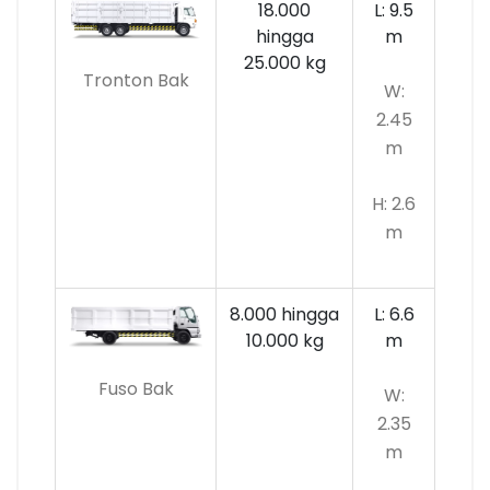
18.000
L: 9.5
hingga
m
25.000 kg
Tronton Bak
W:
2.45
m
H: 2.6
m
8.000 hingga
L: 6.6
10.000
kg
m
Fuso Bak
W:
2.35
m