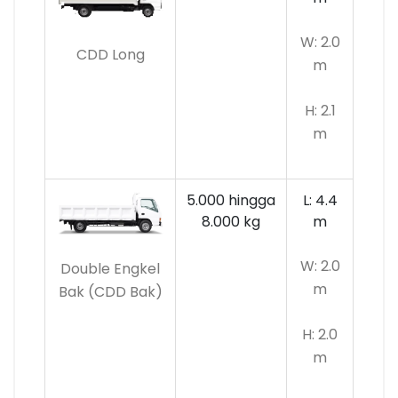
W: 2.0
CDD Long
m
H: 2.1
m
5.000 hingga
L: 4.4
8.000 kg
m
W: 2.0
Double Engkel
m
Bak (CDD Bak)
H: 2.0
m