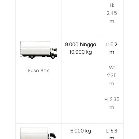
H:
2.45
m
8.000 hingga
L: 6.2
10.000 kg
m
W:
Fuso Box
2.35
m
H: 2.35
m
6.000 kg
L: 5.3
m