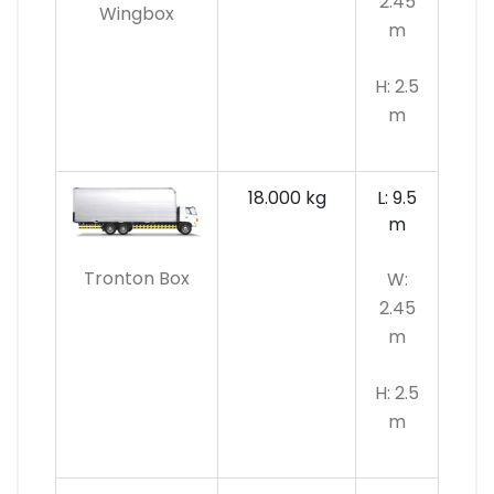
2.45
Wingbox
m
H: 2.5
m
18.000 kg
L: 9.5
m
Tronton Box
W:
2.45
m
H: 2.5
m