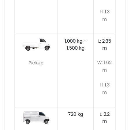
H: 1.3
m
1.000 kg –
L: 2.35
1.500 kg
m
W: 1.62
Pickup
m
H: 1.3
m
720 kg
L: 2.2
m