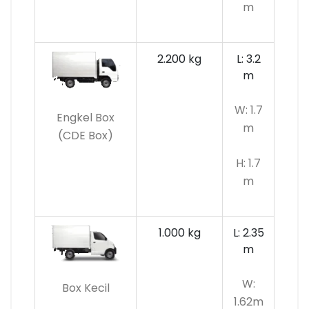
m
2.200 kg
L: 3.2
m
W: 1.7
Engkel Box
m
(CDE Box)
H: 1.7
m
1.000 kg
L: 2.35
m
W:
Box Kecil
1.62m