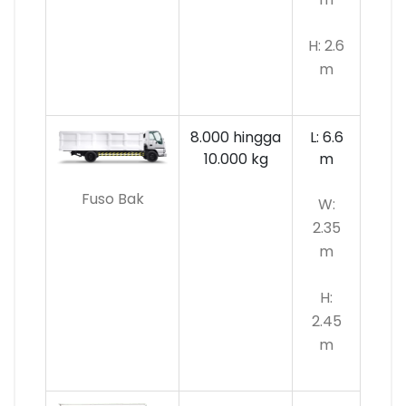
H: 2.6
m
8.000 hingga
L: 6.6
10.000
kg
m
Fuso Bak
W:
2.35
m
H:
2.45
m