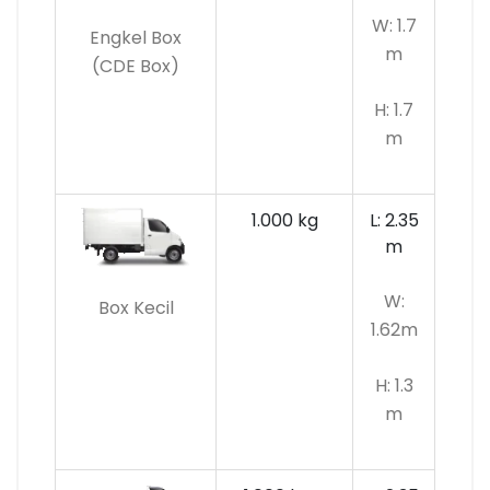
W: 1.7
Engkel Box
m
(CDE Box)
H: 1.7
m
1.000 kg
L: 2.35
m
W:
Box Kecil
1.62m
H: 1.3
m