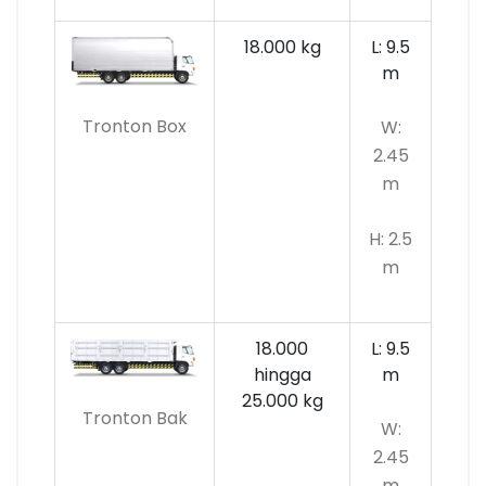
18.000 kg
L: 9.5
m
Tronton Box
W:
2.45
m
H: 2.5
m
18.000
L: 9.5
hingga
m
25.000 kg
Tronton Bak
W:
2.45
m