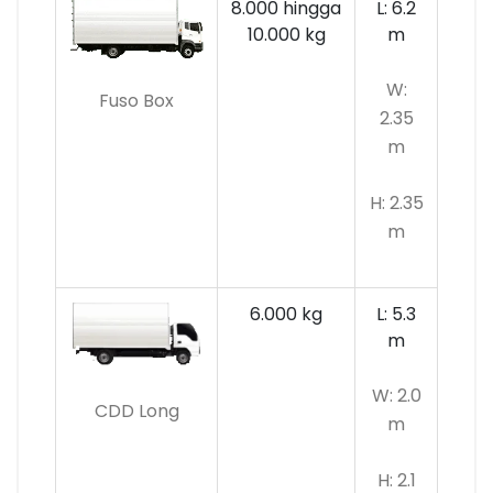
8.000 hingga
L: 6.2
10.000 kg
m
W:
Fuso Box
2.35
m
H: 2.35
m
6.000 kg
L: 5.3
m
W: 2.0
CDD Long
m
H: 2.1