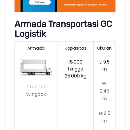
Armada Transportasi GC
Logistik
Armada
Kapasitas
Ukuran
18.000
L: 9.5
hingga
m
25.000 kg
W:
Tronton
2.45
Wingbox
m
H: 2.5
m