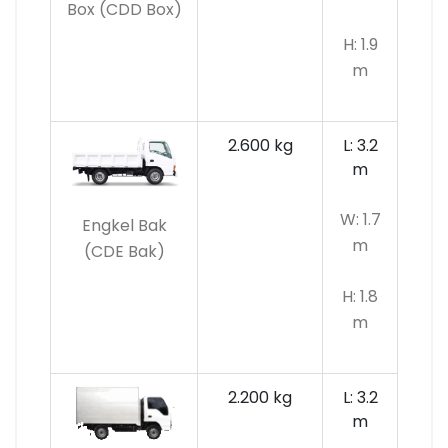
Box (CDD Box)
H: 1.9
m
2.600 kg
L: 3.2
m
W: 1.7
Engkel Bak
m
(CDE Bak)
H: 1.8
m
2.200 kg
L: 3.2
m