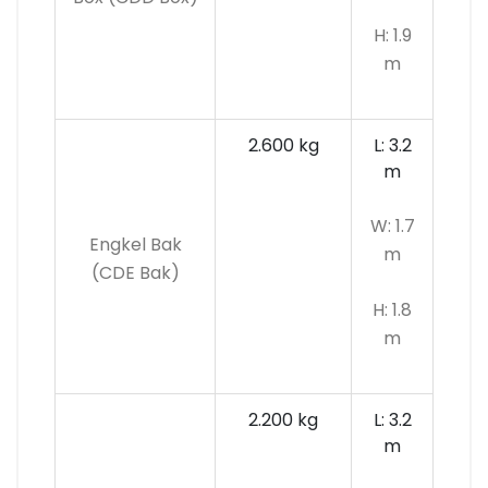
H: 1.9
m
2.600 kg
L: 3.2
m
W: 1.7
Engkel Bak
m
(CDE Bak)
H: 1.8
m
2.200 kg
L: 3.2
m