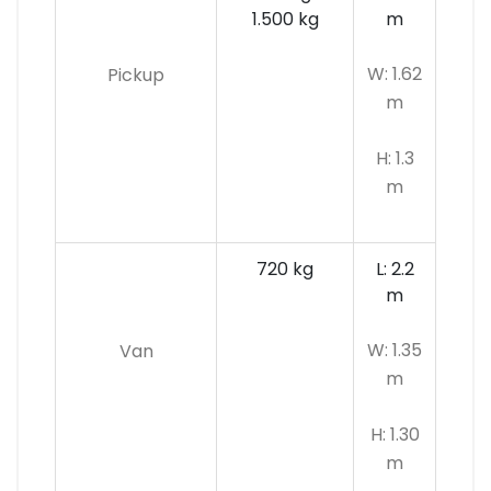
1.500 kg
m
W: 1.62
Pickup
m
H: 1.3
m
720 kg
L: 2.2
m
W: 1.35
Van
m
H: 1.30
m