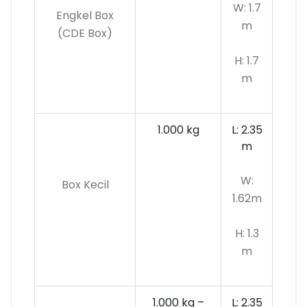
W: 1.7
Engkel Box
m
(CDE Box)
H: 1.7
m
1.000 kg
L: 2.35
m
W:
Box Kecil
1.62m
H: 1.3
m
1.000 kg –
L: 2.35