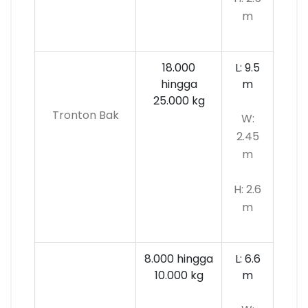
m
18.000
L: 9.5
hingga
m
25.000 kg
Tronton Bak
W:
2.45
m
H: 2.6
m
8.000 hingga
L: 6.6
10.000
kg
m