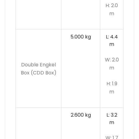
H: 2.0
m
5.000 kg
L: 4.4
m
W: 2.0
Double Engkel
m
Box (CDD Box)
H: 1.9
m
2.600 kg
L: 3.2
m
W: 1.7