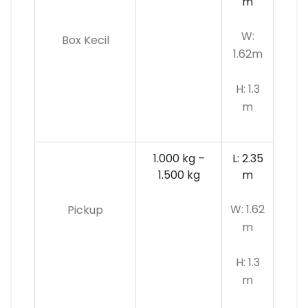
m
W:
Box Kecil
1.62m
H: 1.3
m
1.000 kg –
L: 2.35
1.500 kg
m
W: 1.62
Pickup
m
H: 1.3
m