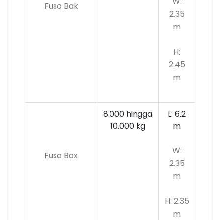
W:
Fuso Bak
2.35
m
H:
2.45
m
8.000 hingga
L: 6.2
10.000 kg
m
W:
Fuso Box
2.35
m
H: 2.35
m