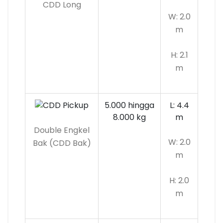
CDD Long
W: 2.0
m
H: 2.1
m
5.000 hingga
L: 4.4
8.000 kg
m
Double Engkel
W: 2.0
Bak (CDD Bak)
m
H: 2.0
m