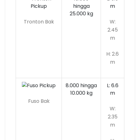
hingga
m
25.000 kg
Tronton Bak
W:
2.45
m
H: 2.6
m
8.000 hingga
L: 6.6
10.000
kg
m
Fuso Bak
W:
2.35
m