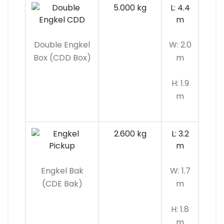
5.000 kg
L: 4.4
m
Double Engkel
W: 2.0
Box (CDD Box)
m
H: 1.9
m
2.600 kg
L: 3.2
m
Engkel Bak
W: 1.7
(CDE Bak)
m
H: 1.8
m