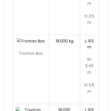
m
H: 2.5
m
18.000 kg
L: 9.5
m
Tronton Box
W:
2.45
m
H: 2.5
m
18.000
L: 9.5