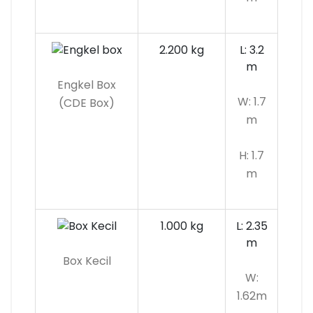
2.200 kg
L: 3.2
m
Engkel Box
W: 1.7
(CDE Box)
m
H: 1.7
m
1.000 kg
L: 2.35
m
Box Kecil
W:
1.62m