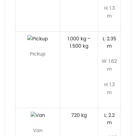
H: 1.3
m
1.000 kg –
L: 2.35
1.500 kg
m
Pickup
W: 1.62
m
H: 1.3
m
720 kg
L: 2.2
m
Van