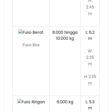
H:
2.45
m
8.000 hingga
L: 6.2
10.000 kg
m
Fuso Box
W:
2.35
m
H: 2.35
m
6.000 kg
L: 5.3
m