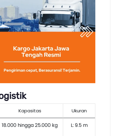
gistik
Kapasitas
Ukuran
18.000 hingga 25.000 kg
L: 9.5 m