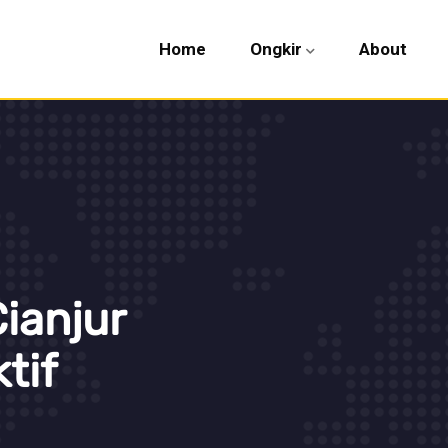
Home
Ongkir
About
ianjur
tif