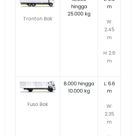
hingga
m
25.000 kg
Tronton Bak
W:
2.45
m
H: 2.6
m
8.000 hingga
L: 6.6
10.000
kg
m
Fuso Bak
W:
2.35
m