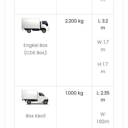
2.200 kg
L: 3.2
m
W: 1.7
Engkel Box
m
(CDE Box)
H: 1.7
m
1.000 kg
L: 2.35
m
W:
Box Kecil
1.62m