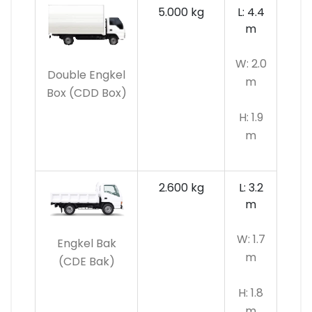
5.000 kg
L: 4.4
m
W: 2.0
Double Engkel
m
Box (CDD Box)
H: 1.9
m
2.600 kg
L: 3.2
m
W: 1.7
Engkel Bak
m
(CDE Bak)
H: 1.8
m