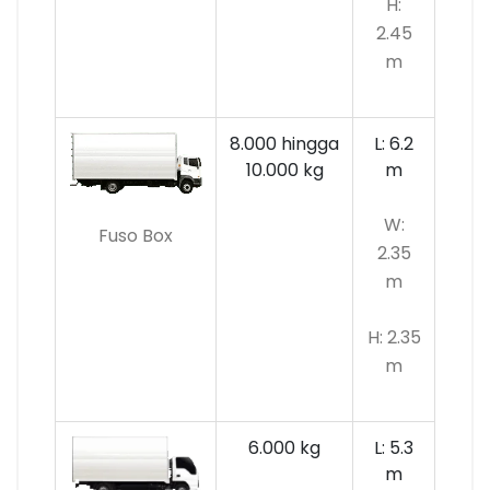
H:
2.45
m
8.000 hingga
L: 6.2
10.000 kg
m
W:
Fuso Box
2.35
m
H: 2.35
m
6.000 kg
L: 5.3
m