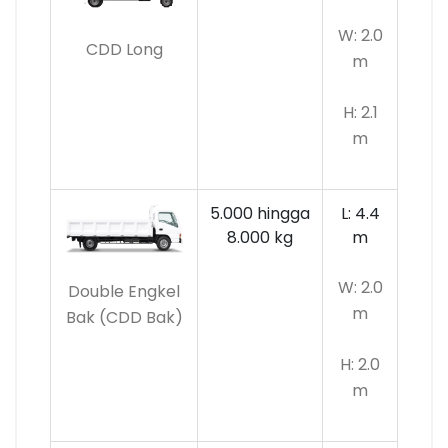
W: 2.0
CDD Long
m
H: 2.1
m
5.000 hingga
L: 4.4
8.000 kg
m
W: 2.0
Double Engkel
m
Bak (CDD Bak)
H: 2.0
m