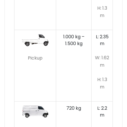
H: 1.3
m
1.000 kg –
L: 2.35
1.500 kg
m
W: 1.62
Pickup
m
H: 1.3
m
720 kg
L: 2.2
m