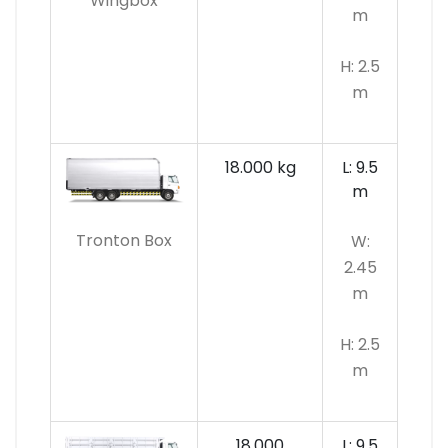
Wingbox
m
H: 2.5
m
18.000 kg
L: 9.5
m
Tronton Box
W:
2.45
m
H: 2.5
m
18.000
L: 9.5