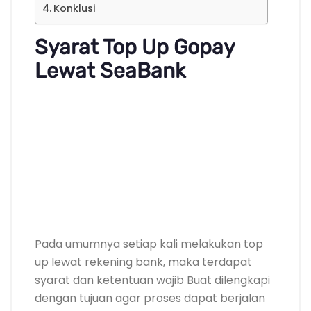
Konklusi
Syarat Top Up Gopay
Lewat SeaBank
Pada umumnya setiap kali melakukan top
up lewat rekening bank, maka terdapat
syarat dan ketentuan wajib Buat dilengkapi
dengan tujuan agar proses dapat berjalan