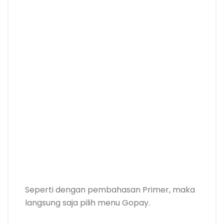
Seperti dengan pembahasan Primer, maka
langsung saja pilih menu Gopay.