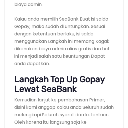
biaya admin.
Kalau anda memilih SeaBank Buat isi saldo
Gopay, maka sudah di untungkan. Sesuai
dengan ketentuan berlaku, isi saldo
menggunakan Langkah ini memang Kagak
dikenakan biaya admin alias gratis dan hal
ini menjadi salah satu keuntungan Dapat
anda dapatkan.
Langkah Top Up Gopay
Lewat SeaBank
Kemudian lanjut ke pembahasan Primer,
disini kami anggap Kalau anda Seluruh sudah
melengkapi Seluruh syarat dan ketentuan.
Oleh karena itu langsung saja ke