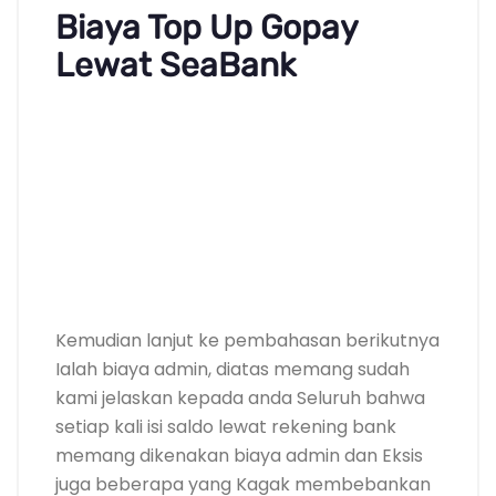
Biaya Top Up Gopay
Lewat SeaBank
Kemudian lanjut ke pembahasan berikutnya
Ialah biaya admin, diatas memang sudah
kami jelaskan kepada anda Seluruh bahwa
setiap kali isi saldo lewat rekening bank
memang dikenakan biaya admin dan Eksis
juga beberapa yang Kagak membebankan