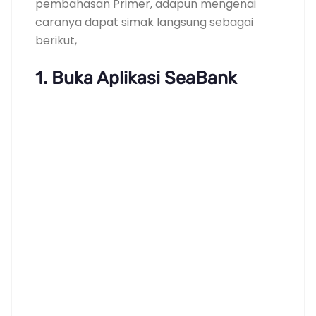
pembahasan Primer, adapun mengenai
caranya dapat simak langsung sebagai
berikut,
1. Buka Aplikasi SeaBank