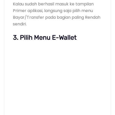
Kalau sudah berhasil masuk ke tampilan
Primer aplikasi, langsung saja pilih menu
Bayar/Transfer pada bagian paling Rendah
sendiri.
3. Pilih Menu E-Wallet