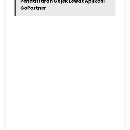
Pendaftaran Gojek Lewat Aplikasi
GoPartner