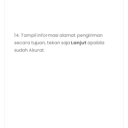
14. Tampil informasi alamat pengiriman
secara tujuan, tekan saja
Lanjut
apabila
sudah Akurat.