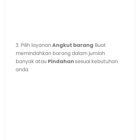
3. Pilih layanan
Angkut barang
Buat
memindahkan barang dalam jumlah
banyak atau
Pindahan
sesuai kebutuhan
anda.