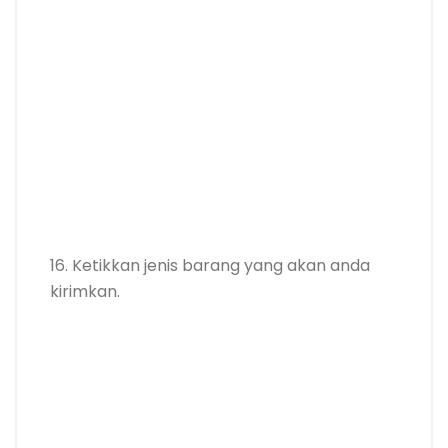
16. Ketikkan jenis barang yang akan anda
kirimkan.