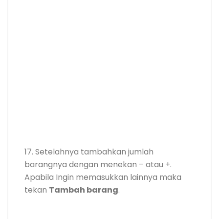
17. Setelahnya tambahkan jumlah
barangnya dengan menekan – atau +.
Apabila Ingin memasukkan lainnya maka
tekan
Tambah barang
.