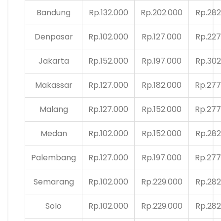
Bandung
Rp.132.000
Rp.202.000
Rp.282
Denpasar
Rp.102.000
Rp.127.000
Rp.227
Jakarta
Rp.152.000
Rp.197.000
Rp.302
Makassar
Rp.127.000
Rp.182.000
Rp.277
Malang
Rp.127.000
Rp.152.000
Rp.277
Medan
Rp.102.000
Rp.152.000
Rp.282
Palembang
Rp.127.000
Rp.197.000
Rp.277
Semarang
Rp.102.000
Rp.229.000
Rp.282
Solo
Rp.102.000
Rp.229.000
Rp.282