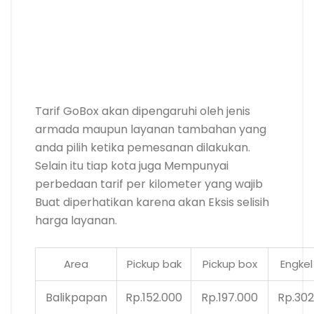
Tarif GoBox akan dipengaruhi oleh jenis
armada maupun layanan tambahan yang
anda pilih ketika pemesanan dilakukan.
Selain itu tiap kota juga Mempunyai
perbedaan tarif per kilometer yang wajib
Buat diperhatikan karena akan Eksis selisih
harga layanan.
Area
Pickup bak
Pickup box
Engkel
Balikpapan
Rp.152.000
Rp.197.000
Rp.302