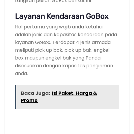
Langkah pesan GoBox berikut ini
Layanan Kendaraan GoBox
Hal pertama yang wajib anda ketahui
adalah jenis dan kapasitas kendaraan pada
layanan GoBox. Terdapat 4 jenis armada
meliputi pick up bok, pick up bak, engkel
box maupun engkel bak yang Pandai
disesuaikan dengan kapasitas pengiriman
anda.
Baca Juga:
Isi Paket, Harga &
Promo