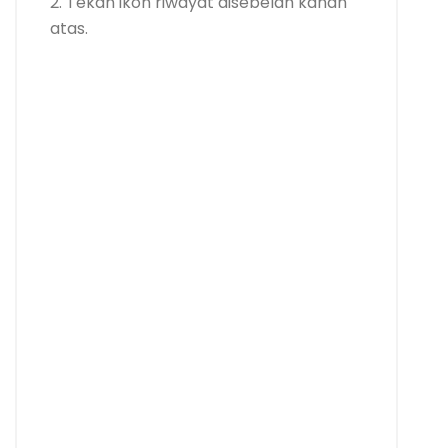
2. Tekan ikon riwayat disebelah kanan
atas.