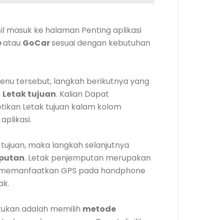
il masuk ke halaman Penting aplikasi
e
atau
GoCar
sesuai dengan kebutuhan
enu tersebut, langkah berikutnya yang
n
Letak tujuan
. Kalian Dapat
ikan Letak tujuan kalam kolom
plikasi.
tujuan, maka langkah selanjutnya
mputan
. Letak penjemputan merupakan
pat memanfaatkan GPS pada handphone
ak.
akukan adalah memilih
metode