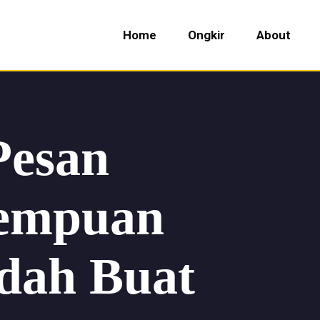
Home
Ongkir
About
Pesan
rempuan
dah Buat