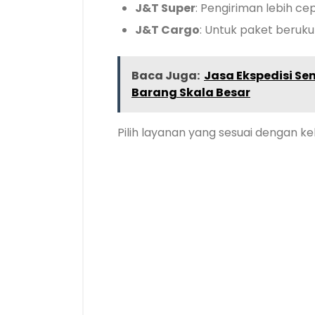
J&T Super
: Pengiriman lebih ce
J&T Cargo
: Untuk paket beruku
Baca Juga:
Jasa Ekspedisi Se
Barang Skala Besar
Pilih layanan yang sesuai dengan k