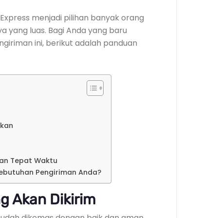
xpress menjadi pilihan banyak orang
 yang luas. Bagi Anda yang baru
giriman ini, berikut adalah panduan
hkan
dan Tepat Waktu
Kebutuhan Pengiriman Anda?
ng Akan Dikirim
 sudah dikemas dengan baik dan aman.