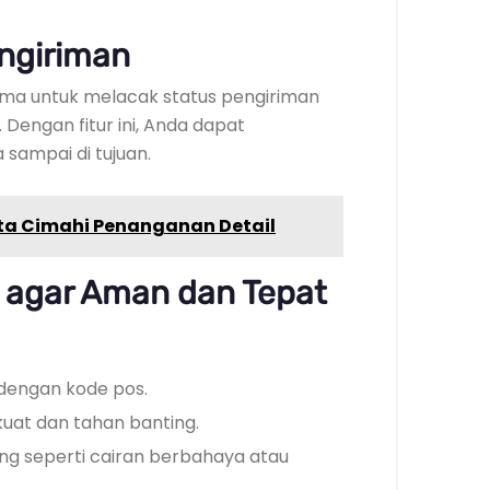
engiriman
ima untuk melacak status pengiriman
. Dengan fitur ini, Anda dapat
sampai di tujuan.
ta Cimahi Penanganan Detail
t agar Aman dan Tepat
 dengan kode pos.
at dan tahan banting.
ng seperti cairan berbahaya atau