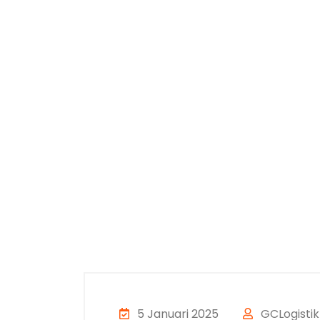
5 Januari 2025
GCLogistik