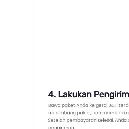
4. Lakukan Pengiri
Bawa paket Anda ke gerai J&T terd
menimbang paket, dan memberikan 
Setelah pembayaran selesai, Anda 
pengiriman.