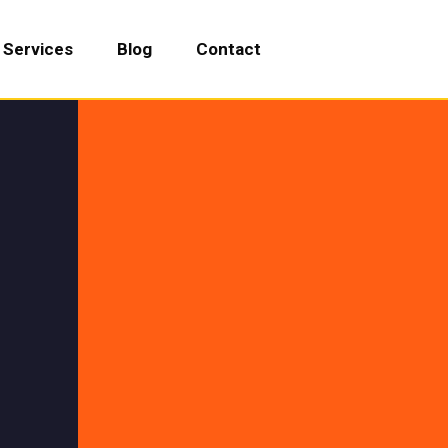
Services
Blog
Contact