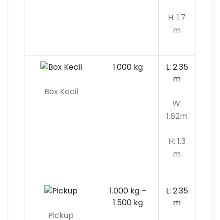
H: 1.7
m
1.000 kg
L: 2.35
m
Box Kecil
W:
1.62m
H: 1.3
m
1.000 kg –
L: 2.35
1.500 kg
m
Pickup