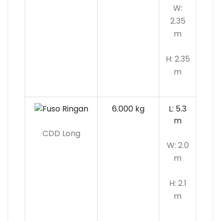
W:
2.35
m
H: 2.35
m
6.000 kg
L: 5.3
m
CDD Long
W: 2.0
m
H: 2.1
m