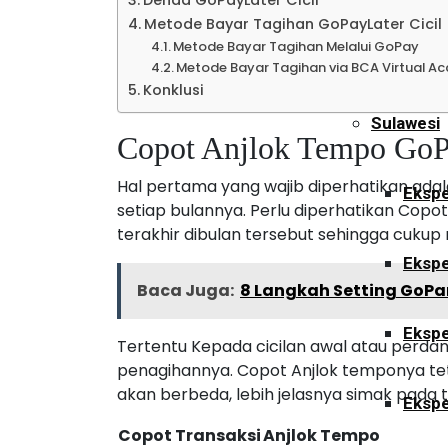
Denda GoPayLater Cicil
Metode Bayar Tagihan GoPayLater Cicil
Metode Bayar Tagihan Melalui GoPay
Ekspe
Metode Bayar Tagihan via BCA Virtual A
Konklusi
Sulawesi
Copot Anjlok Tempo GoPa
Hal pertama yang wajib diperhatikan adal
Ekspe
setiap bulannya. Perlu diperhatikan Copo
terakhir dibulan tersebut sehingga cuk
Ekspe
Baca Juga:
8 Langkah Setting GoPar
Ekspe
Tertentu Kepada cicilan awal atau perd
penagihannya. Copot Anjlok temponya tet
akan berbeda, lebih jelasnya simak pada t
Ekspe
Copot Transaksi
Anjlok Tempo