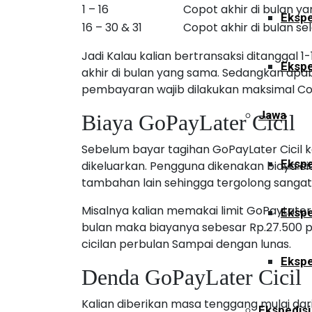
1 – 16
Copot akhir di bulan y
Ekspe
16 – 30 & 31
Copot akhir di bulan se
Jadi Kalau kalian bertransaksi ditanggal 
Ekspe
akhir di bulan yang sama. Sedangkan apab
pembayaran wajib dilakukan maksimal Copo
Jawa
Biaya GoPayLater Cicil
Sebelum bayar tagihan GoPayLater Cicil k
Ekspe
dikeluarkan. Pengguna dikenakan biaya cic
tambahan lain sehingga tergolong sangat 
Misalnya kalian memakai limit GoPayLater
Ekspe
bulan maka biayanya sebesar Rp.27.500 p
cicilan perbulan Sampai dengan lunas.
Ekspe
Denda GoPayLater Cicil
Kalian diberikan masa tenggang mulai dar
Ekspedisi