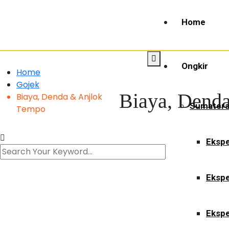
Home
Ongkir
Home
Gojek
Biaya, Dend
Biaya, Denda & Anjlok
Sumater
Tempo
Ekspe
Ekspe
Ekspe