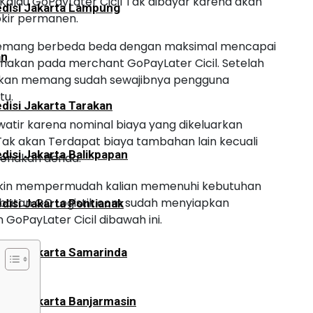
 Kalau GoPayLater Cicil Tak dibayar karena akan
disi Jakarta Lampung
kir permanen.
 memang berbeda beda dengan maksimal mencapai
an
unakan pada merchant GoPayLater Cicil. Setelah
inkan memang sudah sewajibnya pengguna
tu.
disi Jakarta Tarakan
watir karena nominal biaya yang dikeluarkan
u Tak akan Terdapat biaya tambahan lain kecuali
disi Jakarta Balikpapan
ikenakan denda.
akin mempermudah kalian memenuhi kebutuhan
batan GC Logistik.com sudah menyiapkan
disi Jakarta Pontianak
GoPayLater Cicil dibawah ini.
disi Jakarta Samarinda
disi Jakarta Banjarmasin