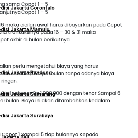
ang sama
Copot 1 – 5
disi Jakarta Gorontalo
lanjutnya
Copot 1 – 5
1-16 maka cicilan awal harus dibayarkan pada Copot
disi Jakarta Mamuju
ila transaksinya pada 16 – 30 & 31 maka
t akhir di bulan berikutnya.
alian perlu mengetahui biaya yang harus
disi Jakarta Bandung
ilan senilai 2,75% perbulan tanpa adanya biaya
ringan.
 Cicil sebesar Rp.1.000.000 dengan tenor Sampai 6
disi Jakarta Semarang
erbulan. Biaya ini akan ditambahkan kedalam
disi Jakarta Surabaya
i Copot 1 Sampai 5 tiap bulannya Kepada
 Jakarta Bali