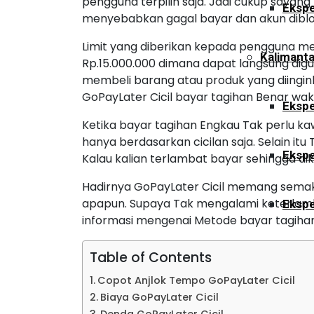
pengguna terpilih saja. Jadi cukup sayang
Ekspe
menyebabkan gagal bayar dan akun diblo
Limit yang diberikan kepada pengguna
Kalimant
Rp.15.000.000 dimana dapat langsung dig
membeli barang atau produk yang diing
GoPayLater Cicil bayar tagihan Benar wak
Ekspe
Ketika bayar tagihan Engkau Tak perlu ka
hanya berdasarkan cicilan saja. Selain it
Ekspe
Kalau kalian terlambat bayar sehingga d
Hadirnya GoPayLater Cicil memang sem
apapun. Supaya Tak mengalami keterlam
Ekspe
informasi mengenai Metode bayar tagihan 
Ekspe
Table of Contents
Copot Anjlok Tempo GoPayLater Cicil
Biaya GoPayLater Cicil
Ekspe