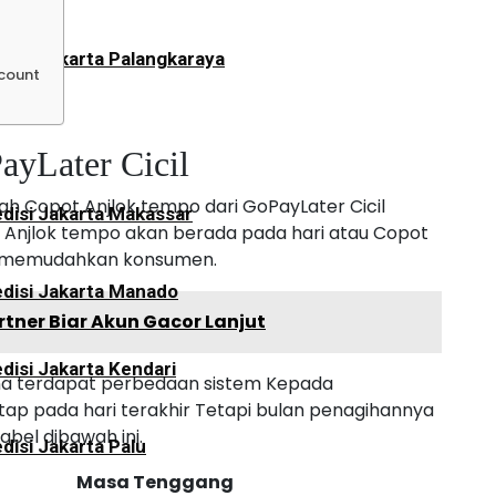
disi Jakarta Palangkaraya
ccount
yLater Cicil
ah Copot Anjlok tempo dari GoPayLater Cicil
disi Jakarta Makassar
t Anjlok tempo akan berada pada hari atau Copot
up memudahkan konsumen.
disi Jakarta Manado
tner Biar Akun Gacor Lanjut
disi Jakarta Kendari
ana terdapat perbedaan sistem Kepada
ap pada hari terakhir Tetapi bulan penagihannya
abel dibawah ini.
disi Jakarta Palu
Masa Tenggang