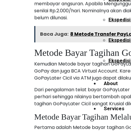
membayar angsuran. Apabila Mengunggul
senilai Rp.2.000/hari. Nominalnya akan di
belum dilunasi.
Ekspedisi
Baca Juga:
8 Metode Transfer PayL
Ekspedis
Metode Bayar Tagihan Go
Ekspedisi
Kemudian Metode bayar tagihan GoPayLat
GoPay dan juga BCA Virtual Account. Ka
GoPayLater Cicil via ATM juga dapat dila
About
Dari pengalaman telat bayar GoPayLater
perhari sehingga nilainya bertambah apab
tagihan GoPayLater Cicil sangat Krusial d
Services
Metode Bayar Tagihan Melal
Pertama adalah Metode bayar tagihan GoPa