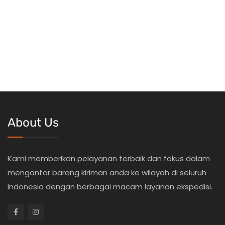
About Us
Kami memberikan pelayanan terbaik dan fokus dalam
mengantar barang kiriman anda ke wilayah di seluruh
Indonesia dengan berbagai macam layanan ekspedisi.