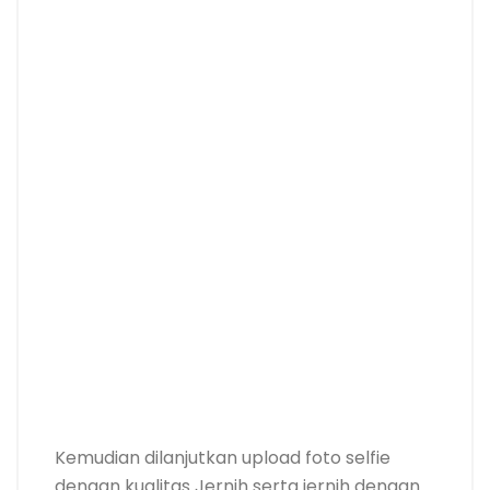
Kemudian dilanjutkan upload foto selfie
dengan kualitas Jernih serta jernih dengan