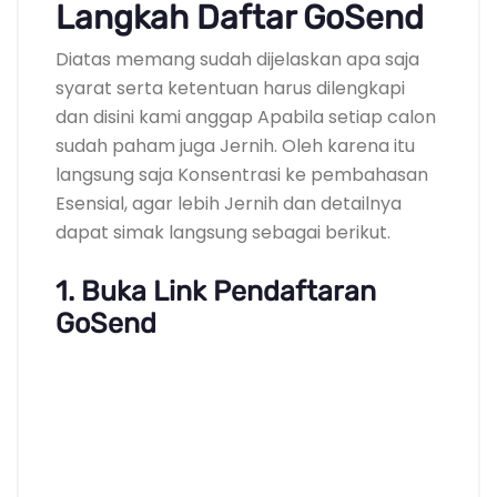
Langkah Daftar GoSend
Diatas memang sudah dijelaskan apa saja
syarat serta ketentuan harus dilengkapi
dan disini kami anggap Apabila setiap calon
sudah paham juga Jernih. Oleh karena itu
langsung saja Konsentrasi ke pembahasan
Esensial, agar lebih Jernih dan detailnya
dapat simak langsung sebagai berikut.
1. Buka Link Pendaftaran
GoSend