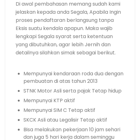
Di awal pembahasan memang sudah kami
jelaskan kepada anda Segala, Apabila Ingin
proses pendaftaran berlangsung tanpa
Eksis suatu kendala apapun. Maka wajib
lengkapi Segala syarat serta ketentuan
yang dibutuhkan, agar lebih Jernih dan
detailnya silahkan simak sebagai berikut.
Mempunyai kendaraan roda dua dengan
pembuatan di atas tahun 2013
STNK Motor Asli serta pajak Tetap hidup
Mempunyai KTP aktif
Mempunyai SIM C Tetap aktif
SKCK Asli atau Legalisir Tetap aktif
Bisa melakukan pekerjaan 10 jam sehari
dan juga 5 hari kerja dalam seminggu