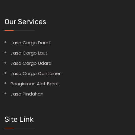
Our Services
Jasa Cargo Darat
Jasa Cargo Laut
Jasa Cargo Udara
Jasa Cargo Container
Pengiriman Alat Berat
Jasa Pindahan
Site Link