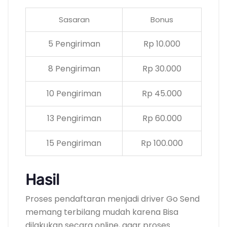
Sasaran
Bonus
5 Pengiriman
Rp 10.000
8 Pengiriman
Rp 30.000
10 Pengiriman
Rp 45.000
13 Pengiriman
Rp 60.000
15 Pengiriman
Rp 100.000
Hasil
Proses pendaftaran menjadi driver Go Send
memang terbilang mudah karena Bisa
dilakukan secara online, agar proses