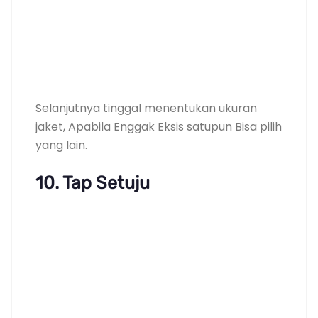
Selanjutnya tinggal menentukan ukuran
jaket, Apabila Enggak Eksis satupun Bisa pilih
yang lain.
10. Tap Setuju