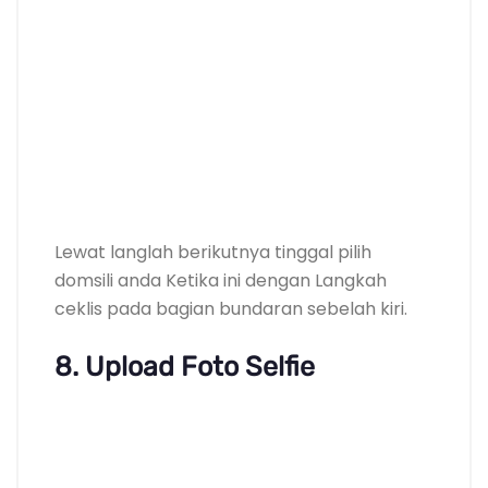
Lewat langlah berikutnya tinggal pilih
domsili anda Ketika ini dengan Langkah
ceklis pada bagian bundaran sebelah kiri.
8. Upload Foto Selfie