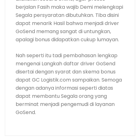
berjalan Fasih maka wajib Demi melengkapi
Segala persyaratan dibutuhkan. Tiba disini
dapat menarik Hasil bahwa menjadi driver
GoSend memang sangat di untungkan,
apalagi bonus didapatkan cukup lumayan.
Nah seperti itu tadi pembahasan lengkap
mengenai Langkah daftar driver GoSend
disertai dengan syarat dan skema bonus
dapat GC Logistik.com sampaikan. Semoga
dengan adanya informasi seperti diatas
dapat membantu Segala orang yang
berminat menjadi pengemudi di layanan
GoSend.