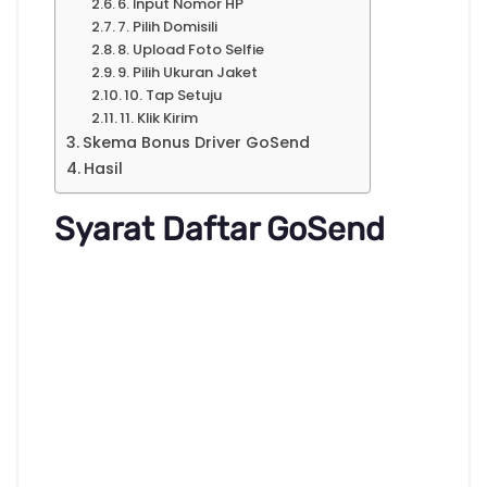
6. Input Nomor HP
7. Pilih Domisili
8. Upload Foto Selfie
9. Pilih Ukuran Jaket
10. Tap Setuju
11. Klik Kirim
Skema Bonus Driver GoSend
Hasil
Syarat Daftar GoSend