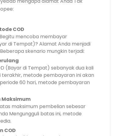
enyebab mengapa alamat Anda Tak
opee:
etode COD
 Begitu mencoba membayar
r di Tempat)? Alamat Anda menjadi
 Beberapa skenario mungkin terjadi:
erulang
D (Bayar di Tempat) sebanyak dua kali
i terakhir, metode pembayaran ini akan
i periode 60 hari, metode pembayaran
s Maksimum
tas maksimum pembelian sebesar
nda Mengungguli batas ini, metode
edia.
an COD