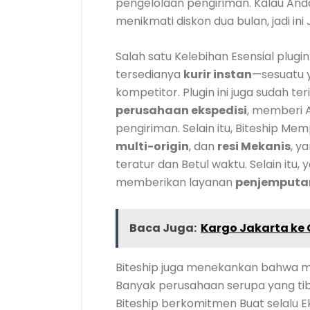
pengelolaan pengiriman. Kalau An
menikmati diskon dua bulan, jadi ini 
Salah satu Kelebihan Esensial plugi
tersedianya
kurir instan
—sesuatu 
kompetitor. Plugin ini juga sudah te
perusahaan ekspedisi
, memberi A
pengiriman. Selain itu, Biteship Mem
multi-origin
, dan
resi Mekanis
, y
teratur dan Betul waktu. Selain itu, 
memberikan layanan
penjemputan
Baca Juga:
Kargo Jakarta ke
Biteship juga menekankan bahwa m
Banyak perusahaan serupa yang tib
Biteship berkomitmen Buat selalu 