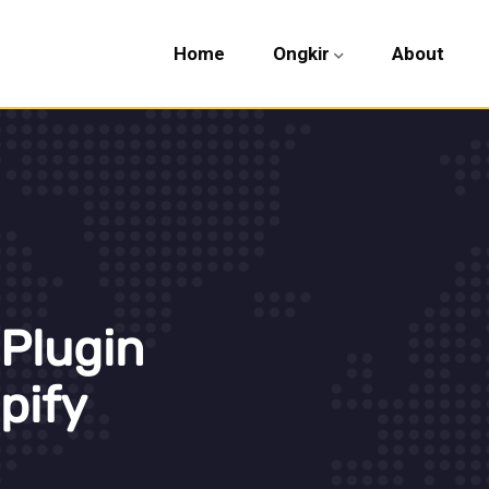
Home
Ongkir
About
Plugin
pify