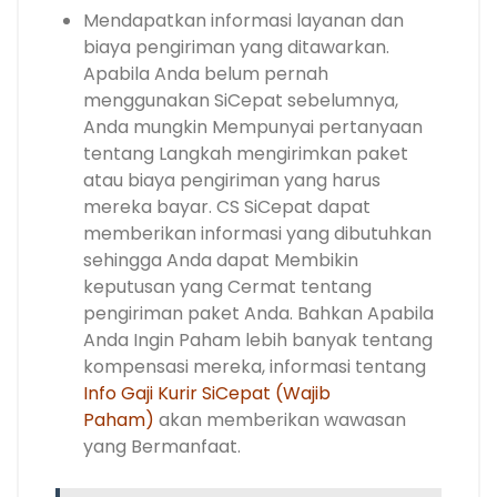
Mendapatkan informasi layanan dan
biaya pengiriman yang ditawarkan.
Apabila Anda belum pernah
menggunakan SiCepat sebelumnya,
Anda mungkin Mempunyai pertanyaan
tentang Langkah mengirimkan paket
atau biaya pengiriman yang harus
mereka bayar. CS SiCepat dapat
memberikan informasi yang dibutuhkan
sehingga Anda dapat Membikin
keputusan yang Cermat tentang
pengiriman paket Anda. Bahkan Apabila
Anda Ingin Paham lebih banyak tentang
kompensasi mereka, informasi tentang
Info Gaji Kurir SiCepat (Wajib
Paham)
akan memberikan wawasan
yang Bermanfaat.