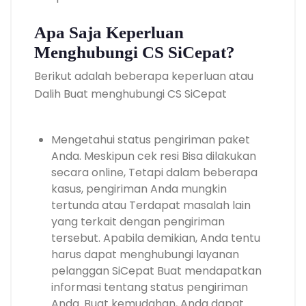
Apa Saja Keperluan
Menghubungi CS SiCepat?
Berikut adalah beberapa keperluan atau
Dalih Buat menghubungi CS SiCepat
Mengetahui status pengiriman paket
Anda. Meskipun cek resi Bisa dilakukan
secara online, Tetapi dalam beberapa
kasus, pengiriman Anda mungkin
tertunda atau Terdapat masalah lain
yang terkait dengan pengiriman
tersebut. Apabila demikian, Anda tentu
harus dapat menghubungi layanan
pelanggan SiCepat Buat mendapatkan
informasi tentang status pengiriman
Anda. Buat kemudahan, Anda dapat