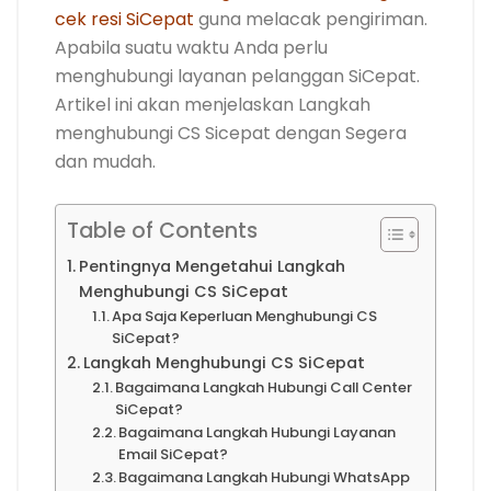
cek resi SiCepat
guna melacak pengiriman.
Apabila suatu waktu Anda perlu
menghubungi layanan pelanggan SiCepat.
Artikel ini akan menjelaskan Langkah
menghubungi CS Sicepat dengan Segera
dan mudah.
Table of Contents
Pentingnya Mengetahui Langkah
Menghubungi CS SiCepat
Apa Saja Keperluan Menghubungi CS
SiCepat?
Langkah Menghubungi CS SiCepat
Bagaimana Langkah Hubungi Call Center
SiCepat?
Bagaimana Langkah Hubungi Layanan
Email SiCepat?
Bagaimana Langkah Hubungi WhatsApp