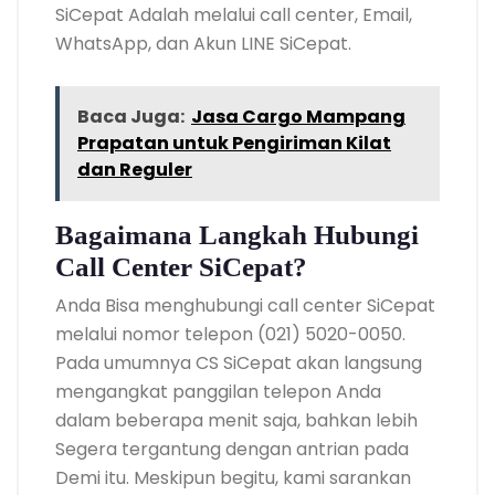
SiCepat Adalah melalui call center, Email,
WhatsApp, dan Akun LINE SiCepat.
Baca Juga:
Jasa Cargo Mampang
Prapatan untuk Pengiriman Kilat
dan Reguler
Bagaimana Langkah Hubungi
Call Center SiCepat?
Anda Bisa menghubungi call center SiCepat
melalui nomor telepon (021) 5020-0050.
Pada umumnya CS SiCepat akan langsung
mengangkat panggilan telepon Anda
dalam beberapa menit saja, bahkan lebih
Segera tergantung dengan antrian pada
Demi itu. Meskipun begitu, kami sarankan