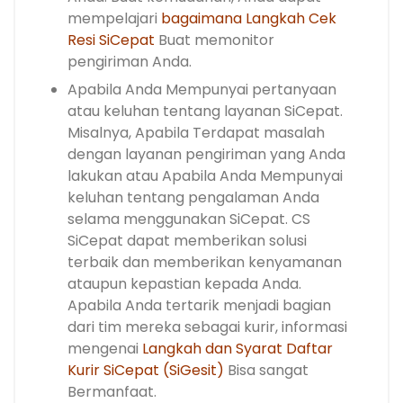
mempelajari
bagaimana Langkah Cek
Resi SiCepat
Buat memonitor
pengiriman Anda.
Apabila Anda Mempunyai pertanyaan
atau keluhan tentang layanan SiCepat.
Misalnya, Apabila Terdapat masalah
dengan layanan pengiriman yang Anda
lakukan atau Apabila Anda Mempunyai
keluhan tentang pengalaman Anda
selama menggunakan SiCepat. CS
SiCepat dapat memberikan solusi
terbaik dan memberikan kenyamanan
ataupun kepastian kepada Anda.
Apabila Anda tertarik menjadi bagian
dari tim mereka sebagai kurir, informasi
mengenai
Langkah dan Syarat Daftar
Kurir SiCepat (SiGesit)
Bisa sangat
Bermanfaat.