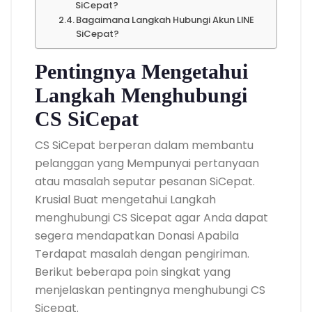
SiCepat?
Bagaimana Langkah Hubungi Akun LINE
SiCepat?
Pentingnya Mengetahui
Langkah Menghubungi
CS SiCepat
CS SiCepat berperan dalam membantu
pelanggan yang Mempunyai pertanyaan
atau masalah seputar pesanan SiCepat.
Krusial Buat mengetahui Langkah
menghubungi CS Sicepat agar Anda dapat
segera mendapatkan Donasi Apabila
Terdapat masalah dengan pengiriman.
Berikut beberapa poin singkat yang
menjelaskan pentingnya menghubungi CS
Sicepat.