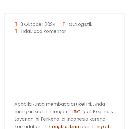
3 Oktober 2024
GCLogistik
Tidak ada komentar
Apabila Anda membaca artikel ini, Anda
mungkin sudah mengenal
SiCepat
Ekspress.
Layanan ini Terkenal di Indonesia karena
kemudahan
cek ongkos kirim
dan
Langkah