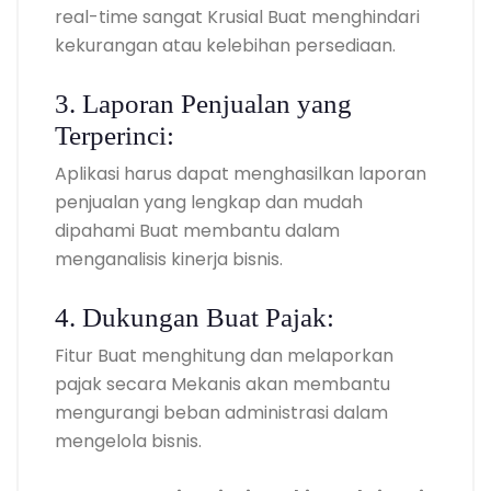
real-time sangat Krusial Buat menghindari
kekurangan atau kelebihan persediaan.
3. Laporan Penjualan yang
Terperinci:
Aplikasi harus dapat menghasilkan laporan
penjualan yang lengkap dan mudah
dipahami Buat membantu dalam
menganalisis kinerja bisnis.
4. Dukungan Buat Pajak:
Fitur Buat menghitung dan melaporkan
pajak secara Mekanis akan membantu
mengurangi beban administrasi dalam
mengelola bisnis.