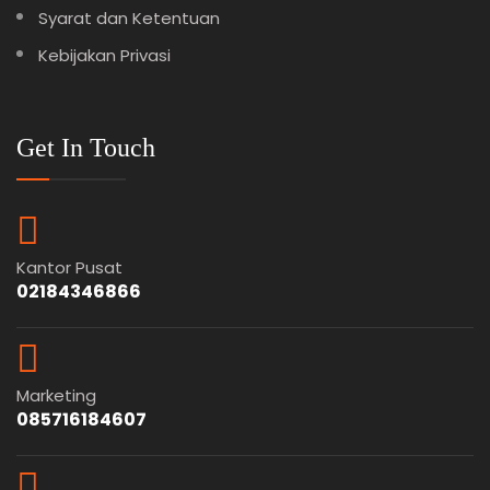
Syarat dan Ketentuan
Kebijakan Privasi
Get In Touch
Kantor Pusat
02184346866
Marketing
085716184607