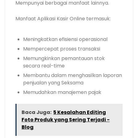
Mempunyai berbagai manfaat lainnya.
Manfaat Aplikasi Kasir Online termasuk:
Meningkatkan efisiensi operasional
Mempercepat proses transaksi
Memungkinkan pemantauan stok
secara real-time
Membantu dalam menghasilkan laporan
penjualan yang Seksama
Memudahkan manajemen pajak
Baca Juga:
5 Kesalahan Editing
Foto Produk yang Sering Terjadi -
Blog