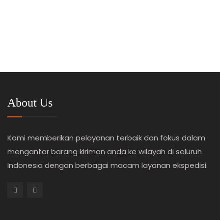
About Us
Kami memberikan pelayanan terbaik dan fokus dalam
mengantar barang kiriman anda ke wilayah di seluruh
Indonesia dengan berbagai macam layanan ekspedisi.