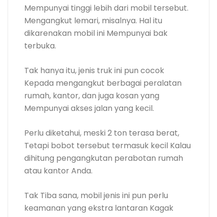
Mempunyai tinggi lebih dari mobil tersebut.
Mengangkut lemari, misalnya. Hal itu
dikarenakan mobil ini Mempunyai bak
terbuka.
Tak hanya itu, jenis truk ini pun cocok
Kepada mengangkut berbagai peralatan
rumah, kantor, dan juga kosan yang
Mempunyai akses jalan yang kecil.
Perlu diketahui, meski 2 ton terasa berat,
Tetapi bobot tersebut termasuk kecil Kalau
dihitung pengangkutan perabotan rumah
atau kantor Anda.
Tak Tiba sana, mobil jenis ini pun perlu
keamanan yang ekstra lantaran Kagak