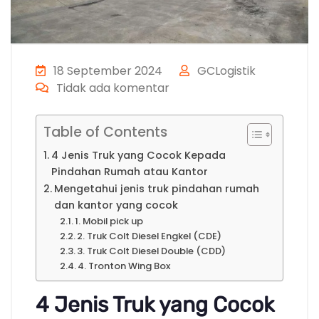
18 September 2024
GCLogistik
Tidak ada komentar
Table of Contents
4 Jenis Truk yang Cocok Kepada
Pindahan Rumah atau Kantor
Mengetahui jenis truk pindahan rumah
dan kantor yang cocok
1. Mobil pick up
2. Truk Colt Diesel Engkel (CDE)
3. Truk Colt Diesel Double (CDD)
4. Tronton Wing Box
4 Jenis Truk yang Cocok