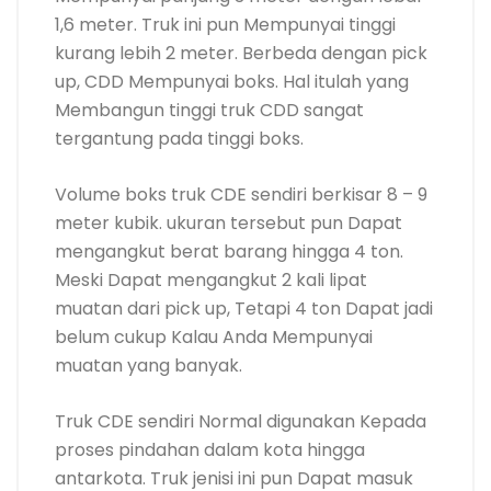
1,6 meter. Truk ini pun Mempunyai tinggi
kurang lebih 2 meter. Berbeda dengan pick
up, CDD Mempunyai boks. Hal itulah yang
Membangun tinggi truk CDD sangat
tergantung pada tinggi boks.
Volume boks truk CDE sendiri berkisar 8 – 9
meter kubik. ukuran tersebut pun Dapat
mengangkut berat barang hingga 4 ton.
Meski Dapat mengangkut 2 kali lipat
muatan dari pick up, Tetapi 4 ton Dapat jadi
belum cukup Kalau Anda Mempunyai
muatan yang banyak.
Truk CDE sendiri Normal digunakan Kepada
proses pindahan dalam kota hingga
antarkota. Truk jenisi ini pun Dapat masuk