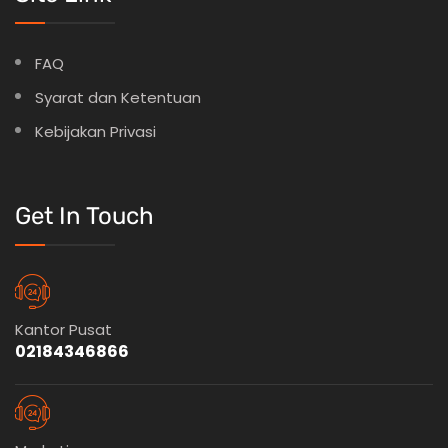
FAQ
Syarat dan Ketentuan
Kebijakan Privasi
Get In Touch
Kantor Pusat
02184346866