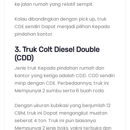
ke jalan rumah yang relatif sempit.
Kalau dibandingkan dengan pick up, truk
CDE sendiri Dapat menjadi pilihan Kepada
pindahan kantor.
3.
Truk Colt Diesel Double
(CDD)
Jenis truk Kepada pindahan rumah dan
kantor yang ketiga adalah CDD. CDD sendiri
mirip dengan CDE. Perbedaannya, truk ini
Mempunyai 2 sumbu serta 6 buah roda.
Dengan ukuran kubikasi yang berjumlah 12
CBM, truk ini Dapat mengangkut muatan
seberat 4 ton. Truk ini pun biasanya
Mempunyai 2 jenis boks, yakni terbuka dan