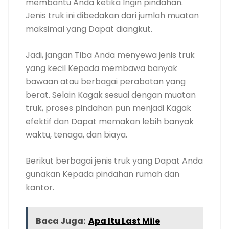
membantu Anda ketika Ingin pindahan.
Jenis truk ini dibedakan dari jumlah muatan
maksimal yang Dapat diangkut.
Jadi, jangan Tiba Anda menyewa jenis truk
yang kecil Kepada membawa banyak
bawaan atau berbagai perabotan yang
berat. Selain Kagak sesuai dengan muatan
truk, proses pindahan pun menjadi Kagak
efektif dan Dapat memakan lebih banyak
waktu, tenaga, dan biaya.
Berikut berbagai jenis truk yang Dapat Anda
gunakan Kepada pindahan rumah dan
kantor.
Baca Juga:
Apa Itu Last Mile