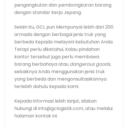
pengangkutan dan pembongkaran barang
dengan standar kerja Jepang.
Selain itu, GCL pun Mempunyai lebih dari 200
armada dengan berbagai jenis truk yang
berbeda Kepada melayani kebutuhan Anda.
Tetapi perlu diketahui, Kalau pindahan
kantor tersebut juga perlu membawa
barang berbahaya atau
dangerous goods
,
sebaiknya Anda menggunakan jenis truk
yang berbeda dan mengonsultasikannya
terlebih dahulu kepada kami.
Kepada informasi lebih lanjut, silakan
hubungi di info@gclogistik.com, atau melalui
halaman kontak ini.