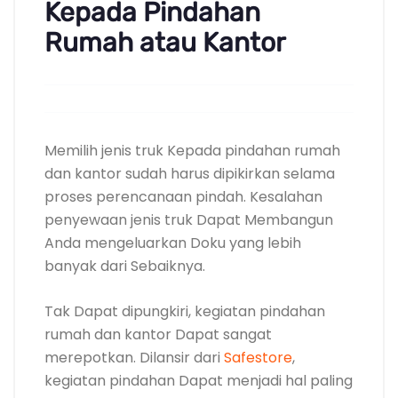
Kepada Pindahan
Rumah atau Kantor
Memilih jenis truk Kepada pindahan rumah
dan kantor sudah harus dipikirkan selama
proses perencanaan pindah. Kesalahan
penyewaan jenis truk Dapat Membangun
Anda mengeluarkan Doku yang lebih
banyak dari Sebaiknya.
Tak Dapat dipungkiri, kegiatan pindahan
rumah dan kantor Dapat sangat
merepotkan. Dilansir dari
Safestore
,
kegiatan pindahan Dapat menjadi hal paling