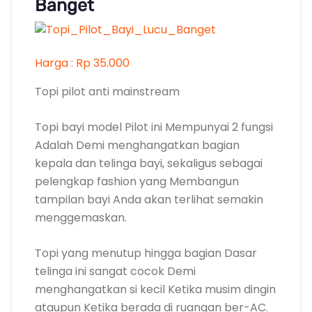
Banget
Harga : Rp 35.000
Topi pilot anti mainstream
Topi bayi model Pilot ini Mempunyai 2 fungsi
Adalah Demi menghangatkan bagian
kepala dan telinga bayi, sekaligus sebagai
pelengkap fashion yang Membangun
tampilan bayi Anda akan terlihat semakin
menggemaskan.
Topi yang menutup hingga bagian Dasar
telinga ini sangat cocok Demi
menghangatkan si kecil Ketika musim dingin
ataupun Ketika berada di ruangan ber-AC.