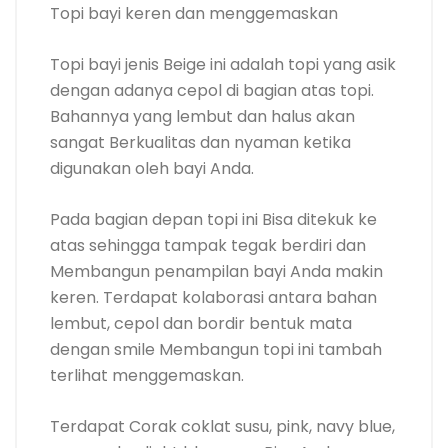
Topi bayi keren dan menggemaskan
Topi bayi jenis Beige ini adalah topi yang asik
dengan adanya cepol di bagian atas topi.
Bahannya yang lembut dan halus akan
sangat Berkualitas dan nyaman ketika
digunakan oleh bayi Anda.
Pada bagian depan topi ini Bisa ditekuk ke
atas sehingga tampak tegak berdiri dan
Membangun penampilan bayi Anda makin
keren. Terdapat kolaborasi antara bahan
lembut, cepol dan bordir bentuk mata
dengan smile Membangun topi ini tambah
terlihat menggemaskan.
Terdapat Corak coklat susu, pink, navy blue,