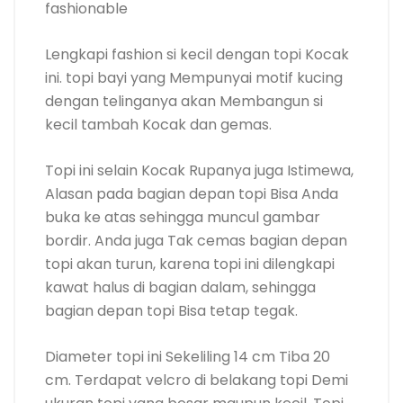
fashionable
Lengkapi fashion si kecil dengan topi Kocak
ini. topi bayi yang Mempunyai motif kucing
dengan telinganya akan Membangun si
kecil tambah Kocak dan gemas.
Topi ini selain Kocak Rupanya juga Istimewa,
Alasan pada bagian depan topi Bisa Anda
buka ke atas sehingga muncul gambar
bordir. Anda juga Tak cemas bagian depan
topi akan turun, karena topi ini dilengkapi
kawat halus di bagian dalam, sehingga
bagian depan topi Bisa tetap tegak.
Diameter topi ini Sekeliling 14 cm Tiba 20
cm. Terdapat velcro di belakang topi Demi