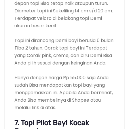
depan topi Bisa tetap naik ataupun turun.
Diameter topi ini Sekeliling 14 cm s/d 20 cm.
Terdapat velcro di belakang topi Demi
ukuran besar kecil.
Topi ini dirancang Demi bayi berusia 6 bulan
Tiba 2 tahun. Corak topi bayi ini Terdapat
yang Corak pink, creme, dan biru Demi Bisa
Anda pilih sesuai dengan keinginan Anda.
Hanya dengan harga Rp 55.000 saja Anda
sudah Bisa mendapatkan topi bayi yang
menggemaskan ini. Apabila Anda berminat,
Anda Bisa membelinya di Shopee atau
melalui link di atas.
7. Topi Pilot Bayi Kocak