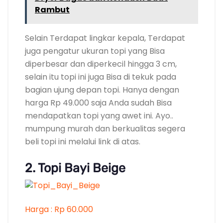
Rambut
Selain Terdapat lingkar kepala, Terdapat
juga pengatur ukuran topi yang Bisa
diperbesar dan diperkecil hingga 3 cm,
selain itu topi ini juga Bisa di tekuk pada
bagian ujung depan topi. Hanya dengan
harga Rp 49.000 saja Anda sudah Bisa
mendapatkan topi yang awet ini. Ayo..
mumpung murah dan berkualitas segera
beli topi ini melalui link di atas.
2. Topi Bayi Beige
Harga : Rp 60.000