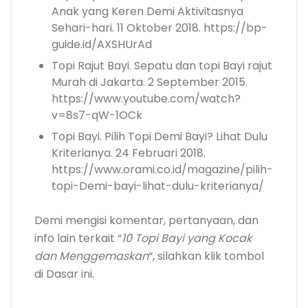
Anak yang Keren Demi Aktivitasnya
Sehari-hari. 11 Oktober 2018. https://bp-
guide.id/AXSHUrAd
Topi Rajut Bayi. Sepatu dan topi Bayi rajut
Murah di Jakarta. 2 September 2015.
https://www.youtube.com/watch?
v=8s7-qW-1OCk
Topi Bayi. Pilih Topi Demi Bayi? Lihat Dulu
Kriterianya. 24 Februari 2018.
https://www.orami.co.id/magazine/pilih-
topi-Demi-bayi-lihat-dulu-kriterianya/
Demi mengisi komentar, pertanyaan, dan
info lain terkait “
10 Topi Bayi yang Kocak
dan Menggemaskan
“, silahkan klik tombol
di Dasar ini.