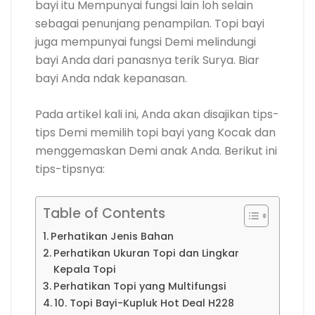
bayi itu Mempunyai fungsi lain loh selain
sebagai penunjang penampilan. Topi bayi
juga mempunyai fungsi Demi melindungi
bayi Anda dari panasnya terik Surya. Biar
bayi Anda ndak kepanasan.
Pada artikel kali ini, Anda akan disajikan tips-
tips Demi memilih topi bayi yang Kocak dan
menggemaskan Demi anak Anda. Berikut ini
tips-tipsnya:
Table of Contents
Perhatikan Jenis Bahan
Perhatikan Ukuran Topi dan Lingkar
Kepala Topi
Perhatikan Topi yang Multifungsi
10. Topi Bayi-Kupluk Hot Deal H228