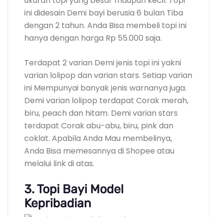
ukuran topi yang besar maupun kecil. Topi
ini didesain Demi bayi berusia 6 bulan Tiba
dengan 2 tahun. Anda Bisa membeli topi ini
hanya dengan harga Rp 55.000 saja.
Terdapat 2 varian Demi jenis topi ini yakni
varian lolipop dan varian stars. Setiap varian
ini Mempunyai banyak jenis warnanya juga.
Demi varian lolipop terdapat Corak merah,
biru, peach dan hitam. Demi varian stars
terdapat Corak abu-abu, biru, pink dan
coklat. Apabila Anda Mau membelinya,
Anda Bisa memesannya di Shopee atau
melalui link di atas.
3. Topi Bayi Model
Kepribadian