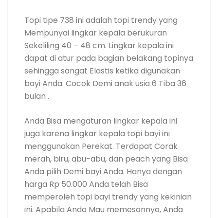
Topi tipe 738 ini adalah topi trendy yang
Mempunyai lingkar kepala berukuran
Sekeliling 40 – 48 cm. Lingkar kepala ini
dapat di atur pada bagian belakang topinya
sehingga sangat Elastis ketika digunakan
bayi Anda. Cocok Demi anak usia 6 Tiba 36
bulan .
Anda Bisa mengaturan lingkar kepala ini
juga karena lingkar kepala topi bayi ini
menggunakan Perekat. Terdapat Corak
merah, biru, abu-abu, dan peach yang Bisa
Anda pilih Demi bayi Anda. Hanya dengan
harga Rp 50.000 Anda telah Bisa
memperoleh topi bayi trendy yang kekinian
ini. Apabila Anda Mau memesannya, Anda