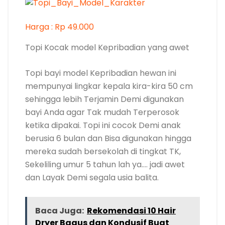
Harga : Rp 49.000
Topi Kocak model Kepribadian yang awet
Topi bayi model Kepribadian hewan ini
mempunyai lingkar kepala kira-kira 50 cm
sehingga lebih Terjamin Demi digunakan
bayi Anda agar Tak mudah Terperosok
ketika dipakai. Topi ini cocok Demi anak
berusia 6 bulan dan Bisa digunakan hingga
mereka sudah bersekolah di tingkat TK,
Sekeliling umur 5 tahun lah ya…. jadi awet
dan Layak Demi segala usia balita.
Baca Juga:
Rekomendasi 10 Hair
Dryer Bagus dan Kondusif Buat