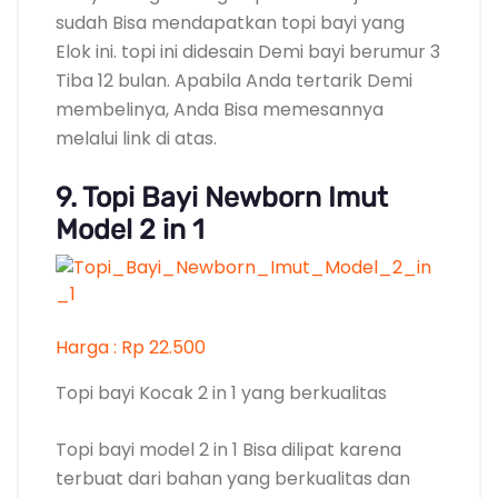
sudah Bisa mendapatkan topi bayi yang
Elok ini. topi ini didesain Demi bayi berumur 3
Tiba 12 bulan. Apabila Anda tertarik Demi
membelinya, Anda Bisa memesannya
melalui link di atas.
9. Topi Bayi Newborn Imut
Model 2 in 1
Harga : Rp 22.500
Topi bayi Kocak 2 in 1 yang berkualitas
Topi bayi model 2 in 1 Bisa dilipat karena
terbuat dari bahan yang berkualitas dan