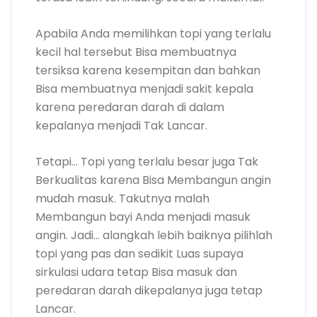
Apabila Anda memilihkan topi yang terlalu
kecil hal tersebut Bisa membuatnya
tersiksa karena kesempitan dan bahkan
Bisa membuatnya menjadi sakit kepala
karena peredaran darah di dalam
kepalanya menjadi Tak Lancar.
Tetapi… Topi yang terlalu besar juga Tak
Berkualitas karena Bisa Membangun angin
mudah masuk. Takutnya malah
Membangun bayi Anda menjadi masuk
angin. Jadi… alangkah lebih baiknya pilihlah
topi yang pas dan sedikit Luas supaya
sirkulasi udara tetap Bisa masuk dan
peredaran darah dikepalanya juga tetap
Lancar.