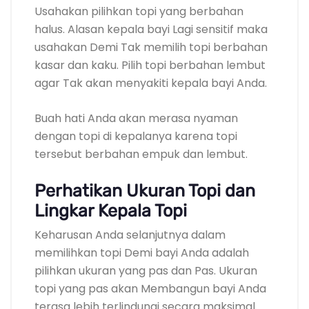
Usahakan pilihkan topi yang berbahan
halus. Alasan kepala bayi Lagi sensitif maka
usahakan Demi Tak memilih topi berbahan
kasar dan kaku. Pilih topi berbahan lembut
agar Tak akan menyakiti kepala bayi Anda.
Buah hati Anda akan merasa nyaman
dengan topi di kepalanya karena topi
tersebut berbahan empuk dan lembut.
Perhatikan Ukuran Topi dan
Lingkar Kepala Topi
Keharusan Anda selanjutnya dalam
memilihkan topi Demi bayi Anda adalah
pilihkan ukuran yang pas dan Pas. Ukuran
topi yang pas akan Membangun bayi Anda
terasa lebih terlindungi secara maksimal.