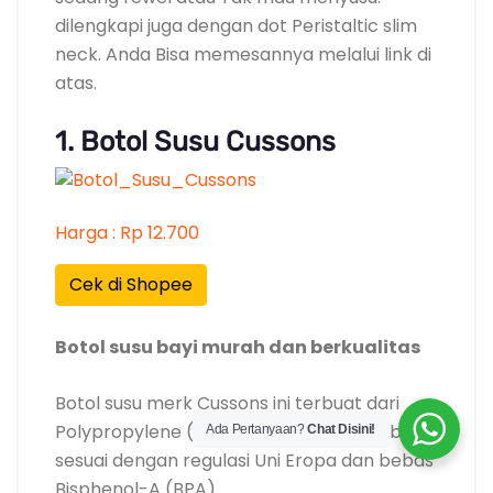
dilengkapi juga dengan dot Peristaltic slim
neck. Anda Bisa memesannya melalui link di
atas.
1. Botol Susu Cussons
Harga : Rp 12.700
Cek di Shopee
Botol susu bayi murah dan berkualitas
Botol susu merk Cussons ini terbuat dari
Polypropylene (PP), bahan kualitas terbaik
Ada Pertanyaan?
Chat Disini!
sesuai dengan regulasi Uni Eropa dan bebas
Bisphenol-A (BPA).