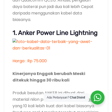
dari Qualcomm QC3.0. Alhasil, pengisian
daya baterai pun jadi dua kali lebih Cepat
daripada menggunakan kabel data
biasanya.
1. Anker Power Line Lightning
Harga : Rp 75.000
Kinerjanya Enggak berubah Meski
ditekuk hingga 30 ribu kali
Produk besutan ANKER ini dibuat dari
Ada Pertanyaan?
Chat Disini!
material nilon premium berkualitas tinggi
yang 10 kali lebih kuat dari kabel biasanya.