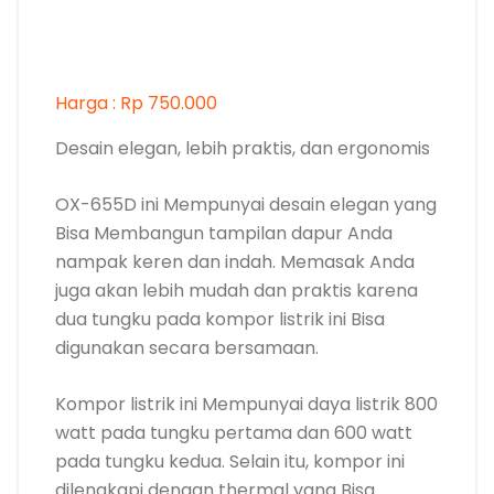
juga akan lebih mudah dan praktis karena
dua tungku pada kompor listrik ini Bisa
digunakan secara bersamaan.
Kompor listrik ini Mempunyai daya listrik 800
watt pada tungku pertama dan 600 watt
pada tungku kedua. Selain itu, kompor ini
dilengkapi dengan thermal yang Bisa
memberikan perlindungan dari suhu yang
terlalu panas.
Kompor ini juga dilengkapi dengan kunci
pengaman, sehingga Bisa Mekanis Ketika
Anda Mau menyalakan ataupun
mematikannya. Anda Bisa membeli kompor
listrik ini di Shopee.