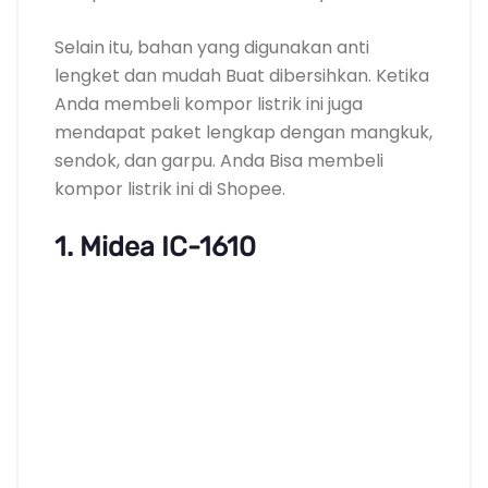
Harga : Rp 700.000
Desain modern, canggih, dan serbaguna
Kompor listrik Midea ini Mempunyai sistem
pemanasan yang kuat dengan pengaturan
yang Bisa Anda sesuaikan dengan
kebutuhan memasak Anda. Sehingga
Membangun aktifitas memasak lebih
mudah dan praktis. Terdapat 8 jenis
pengaturan daya dan 8 pengaturan jenis
makanan.
Selain itu, layar sentuh pada produk ini
semakin memudahkan Anda dalam
memasak dengan Segera dan modern. Dan,