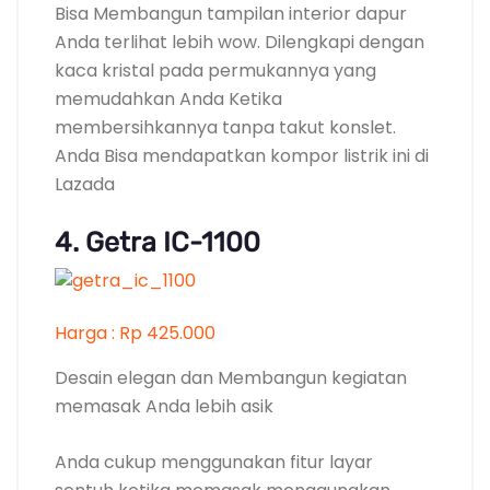
Harga : Rp 425.000
Desain elegan dan Membangun kegiatan
memasak Anda lebih asik
Anda cukup menggunakan fitur layar
sentuh ketika memasak menggunakan
kompor listrik dari Getra ini. Memasak akan
menjadi lebih mudah dan mengasikkan
tanpa khawatir lagi dengan kebocoran gas.
Selain itu, panel kristal hitam pada
permukaan kompor listrik ini Mempunyai
kemampuan yang Segera menghantarkan
panas, sehingga memasak Anda lebih
Segera dan efisien. Anda Bisa membeli