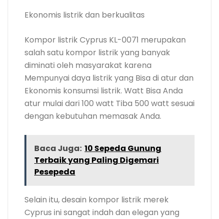
Baca Juga:
10 Sepeda Gunung
Terbaik yang Paling Digemari
Pesepeda
Selain itu, desain kompor listrik merek
Cyprus ini sangat indah dan elegan yang
Bisa Membangun tampilan interior dapur
Anda terlihat lebih wow. Dilengkapi dengan
kaca kristal pada permukannya yang
memudahkan Anda Ketika
membersihkannya tanpa takut konslet.
Anda Bisa mendapatkan kompor listrik ini di
Lazada
4. Getra IC-1100