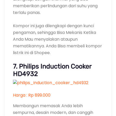
7. Philips Induction Cooker
HD4932
Harga : Rp 899.000
Membangun memasak Anda lebih
sempurna, desain modern, dan canggih
Produk-produk dari Philips ini memang
digemari oleh masyarakat karena
kualitasnya yang andal dan modern. Salah
satu produk yang harus Anda miliki adalah
kompor listrik canggih Philips HD4932.
Kompor induksi HD4932 ini Bisa menjaga
suhu tetap Konsisten sehingga Membangun
masakan Anda lebih sempurna dengan