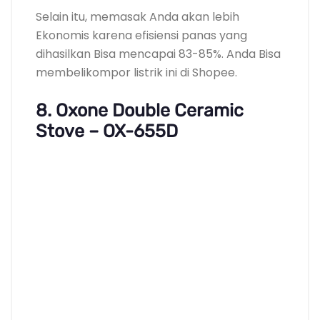
Selain itu, memasak Anda akan lebih
Ekonomis karena efisiensi panas yang
dihasilkan Bisa mencapai 83-85%. Anda Bisa
membelikompor listrik ini di Shopee.
8. Oxone Double Ceramic
Stove – OX-655D
Harga : Rp 750.000
Desain elegan, lebih praktis, dan ergonomis
OX-655D ini Mempunyai desain elegan yang
Bisa Membangun tampilan dapur Anda
nampak keren dan indah. Memasak Anda