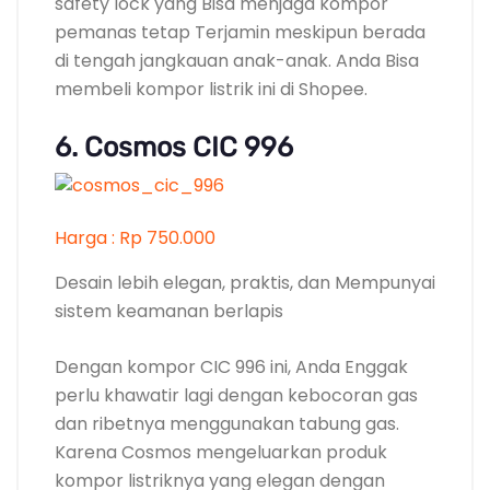
Desain lebih elegan, praktis, dan Mempunyai
sistem keamanan berlapis
Dengan kompor CIC 996 ini, Anda Enggak
perlu khawatir lagi dengan kebocoran gas
dan ribetnya menggunakan tabung gas.
Karena Cosmos mengeluarkan produk
kompor listriknya yang elegan dengan
bentuk yang minimalis, ekonomis, dan
ergonomis.
CIC 996 dilengkapi dengan sistem
keamanan berlapis yang Membangun
kompor akan Tewas secara Mekanis Ketika
Anda Enggak menyentuh tombol apapun.
Selain itu, sistem keamanan dari kompor ini
dilengkapi juga dengan alarm peringatan
dan Terjamin dari jangkauan anak-