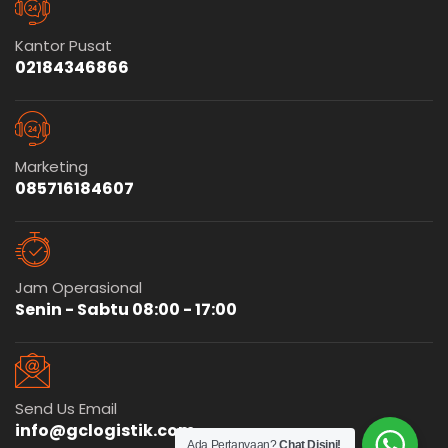
Kantor Pusat
02184346866
Marketing
085716184607
Jam Operasional
Senin - Sabtu 08:00 - 17:00
Send Us Email
info@gclogistik.com
Ada Pertanyaan?
Chat Disini!