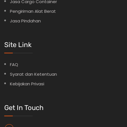
Jasa Cargo Container
Pengiriman Alat Berat
Jasa Pindahan
Site Link
FAQ
Syarat dan Ketentuan
Kebijakan Privasi
Get In Touch