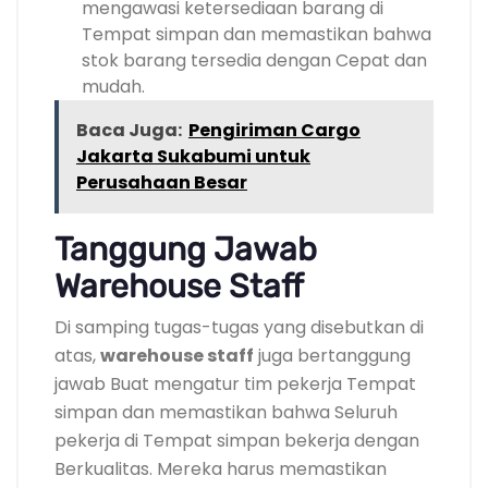
mengawasi ketersediaan barang di
Tempat simpan dan memastikan bahwa
stok barang tersedia dengan Cepat dan
mudah.
Baca Juga:
Pengiriman Cargo
Jakarta Sukabumi untuk
Perusahaan Besar
Tanggung Jawab
Warehouse Staff
Di samping tugas-tugas yang disebutkan di
atas,
warehouse staff
juga bertanggung
jawab Buat mengatur tim pekerja Tempat
simpan dan memastikan bahwa Seluruh
pekerja di Tempat simpan bekerja dengan
Berkualitas. Mereka harus memastikan