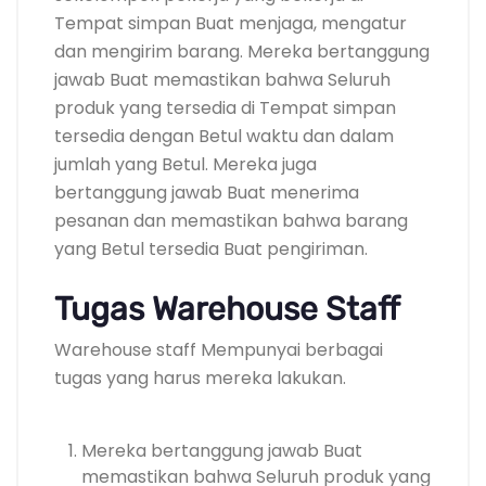
Tempat simpan Buat menjaga, mengatur
dan mengirim barang. Mereka bertanggung
jawab Buat memastikan bahwa Seluruh
produk yang tersedia di Tempat simpan
tersedia dengan Betul waktu dan dalam
jumlah yang Betul. Mereka juga
bertanggung jawab Buat menerima
pesanan dan memastikan bahwa barang
yang Betul tersedia Buat pengiriman.
Tugas Warehouse Staff
Warehouse staff Mempunyai berbagai
tugas yang harus mereka lakukan.
Mereka bertanggung jawab Buat
memastikan bahwa Seluruh produk yang