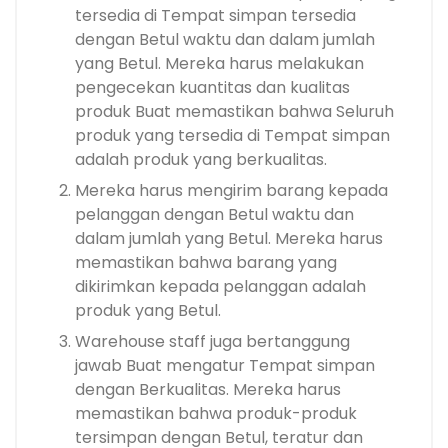
tersedia di Tempat simpan tersedia
dengan Betul waktu dan dalam jumlah
yang Betul. Mereka harus melakukan
pengecekan kuantitas dan kualitas
produk Buat memastikan bahwa Seluruh
produk yang tersedia di Tempat simpan
adalah produk yang berkualitas.
Mereka harus mengirim barang kepada
pelanggan dengan Betul waktu dan
dalam jumlah yang Betul. Mereka harus
memastikan bahwa barang yang
dikirimkan kepada pelanggan adalah
produk yang Betul.
Warehouse staff juga bertanggung
jawab Buat mengatur Tempat simpan
dengan Berkualitas. Mereka harus
memastikan bahwa produk-produk
tersimpan dengan Betul, teratur dan