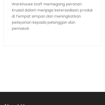
Warehouse staff memegang peranan
Krusial dalam menjaga ketersediaan produk
di Tempat simpan dan meningkatkan
pelayanan kepada pelanggan dan
pemasok.