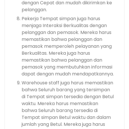
dengan Cepat dan mudah dikirimkan ke
pelanggan.
Pekerja Tempat simpan juga harus
menjaga Interaksi Berkualitas dengan
pelanggan dan pemasok. Mereka harus
memastikan bahwa pelanggan dan
pemasok memperoleh pelayanan yang
Berkualitas. Mereka juga harus
memastikan bahwa pelanggan dan
pemasok yang membutuhkan informasi
dapat dengan mudah mendapatkannya.
Warehouse staff juga harus memastikan
bahwa Seluruh barang yang tersimpan
di Tempat simpan tersedia dengan Betul
waktu. Mereka harus memastikan
bahwa Seluruh barang tersedia di
Tempat simpan Betul waktu dan dalam
jumlah yang Betul. Mereka juga harus