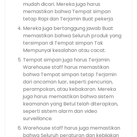
mudah dicari. Mereka juga harus
memastikan bahwa Tempat simpan
tetap Rapi dan Terjamin Buat pekerja.
Mereka juga bertanggung jawab Buat
memastikan bahwa Seluruh produk yang
tersimpan di Tempat simpan Tak
Mempunyai kesalahan atau cacat.
Tempat simpan juga harus Terjamin.
Warehouse staff harus memastikan
bahwa Tempat simpan tetap Terjamin
dari ancaman luar, seperti pencurian,
perampokan, atau kebakaran. Mereka
juga harus memastikan bahwa sistem
keamanan yang Betul telah diterapkan,
seperti sistem alarm dan video
surveillance.
Warehouse staff harus juga memastikan
bahwa Seluruh peraturan dan kebijakan