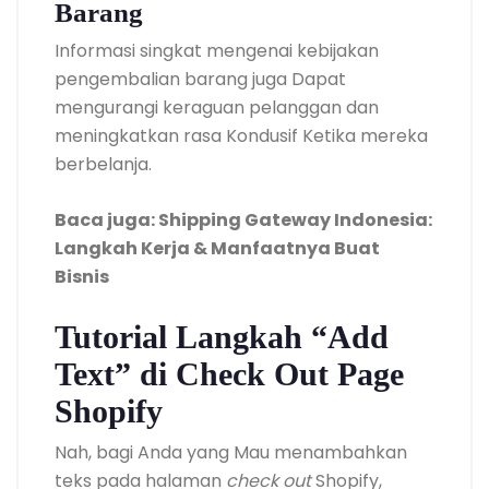
Barang
Informasi singkat mengenai kebijakan
pengembalian barang juga Dapat
mengurangi keraguan pelanggan dan
meningkatkan rasa Kondusif Ketika mereka
berbelanja.
Baca juga: Shipping Gateway Indonesia:
Langkah Kerja & Manfaatnya Buat
Bisnis
Tutorial Langkah “Add
Text” di Check Out Page
Shopify
Nah, bagi Anda yang Mau menambahkan
teks pada halaman
check out
Shopify,