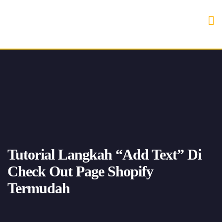
Tutorial Langkah “Add Text” Di
Check Out Page Shopify
Termudah