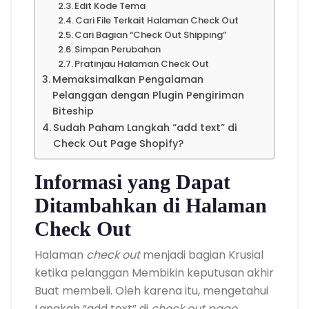
Edit Kode Tema
Cari File Terkait Halaman Check Out
Cari Bagian “Check Out Shipping”
Simpan Perubahan
Pratinjau Halaman Check Out
Memaksimalkan Pengalaman
Pelanggan dengan Plugin Pengiriman
Biteship
Sudah Paham Langkah “add text” di
Check Out Page Shopify?
Informasi yang Dapat
Ditambahkan di Halaman
Check Out
Halaman
check out
menjadi bagian Krusial
ketika pelanggan Membikin keputusan akhir
Buat membeli. Oleh karena itu, mengetahui
Langkah “add text” di
check out page