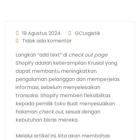
19 Agustus 2024
GCLogistik
Tidak ada komentar
Langkah “add text” di
check out page
Shopify
adalah keterampilan Krusial yang
dapat membantu meningkatkan
pengalaman pelanggan dan memperjelas
informasi, sebelum menyelesaikan
transaksi. Shopify memberi fleksibilitas
kepada pemilik toko Buat menyesuaikan
halaman
check out
, sesuai dengan
kebutuhan bisnis mereka.
Melalui artikel ini, kita akan membahas