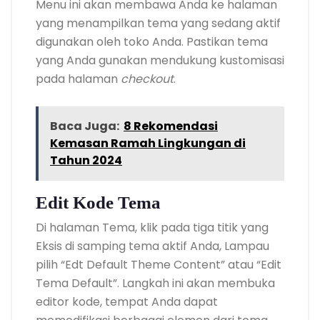
Menu ini akan membawa Anda ke halaman
yang menampilkan tema yang sedang aktif
digunakan oleh toko Anda. Pastikan tema
yang Anda gunakan mendukung kustomisasi
pada halaman
checkout
.
Baca Juga:
8 Rekomendasi
Kemasan Ramah Lingkungan di
Tahun 2024
Edit Kode Tema
Di halaman Tema, klik pada tiga titik yang
Eksis di samping tema aktif Anda, Lampau
pilih “Edt Default Theme Content” atau “Edit
Tema Default”. Langkah ini akan membuka
editor kode, tempat Anda dapat