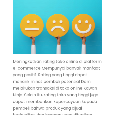
Meningkatkan rating toko online di platform
e-commerce Mempunyai banyak manfaat
yang positif. Rating yang tinggi dapat
menarik minat pembeli potensial Demi
melakukan transaksi di toko online Kawan
Ninja. Selain itu, rating toko yang tinggi juga
dapat memberikan kepercayaan kepada
pembeli bahwa produk yang dijual
berkualitas dan layanan yang diberikan