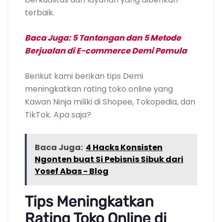
terbaik.
Baca Juga: 5 Tantangan dan 5 Metode
Berjualan di E-commerce Demi Pemula
Berikut kami berikan tips Demi
meningkatkan rating toko online yang
Kawan Ninja miliki di Shopee, Tokopedia, dan
TikTok. Apa saja?
Baca Juga:
4 Hacks Konsisten
Ngonten buat Si Pebisnis Sibuk dari
Yosef Abas - Blog
Tips Meningkatkan
Rating Toko Online di