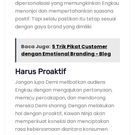
dipersonalisasi yang memungkinkan Engkau
menonjol dan mempertahankan suasana
positif. Tapi selalu pastikan itu tetap sesuai
dengan gaya brand yang dimiliki.
Baca Juga:
5 Trik Pikat Customer
dengan Emotional Branding - Blog
Harus Proaktif
Jangan lupa Demi melibatkan audiens
Engkau dengan mengajukan pertanyaan,
memicu percakapan, dan mendorong
mereka Demi sharing. Dengan melakukan
hal dengan proaktif, Kawan Ninja akan
memperkuat koneksi dan menciptakan
rasa kebersamaan diantara konsumen.