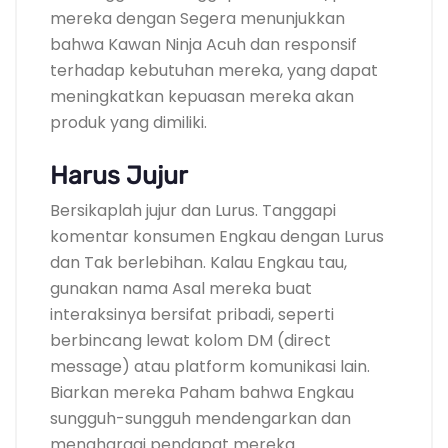
mereka dengan Segera menunjukkan
bahwa Kawan Ninja Acuh dan responsif
terhadap kebutuhan mereka, yang dapat
meningkatkan kepuasan mereka akan
produk yang dimiliki.
Harus Jujur
Bersikaplah jujur ​​dan Lurus. Tanggapi
komentar konsumen Engkau dengan Lurus
dan Tak berlebihan. Kalau Engkau tau,
gunakan nama Asal mereka buat
interaksinya bersifat pribadi, seperti
berbincang lewat kolom DM (direct
message) atau platform komunikasi lain.
Biarkan mereka Paham bahwa Engkau
sungguh-sungguh mendengarkan dan
menghargai pendapat mereka.