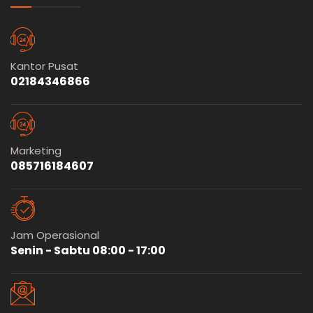
Kantor Pusat
02184346866
Marketing
085716184607
Jam Operasional
Senin - Sabtu 08:00 - 17:00