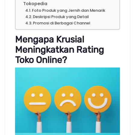
Tokopedia
Foto Produk yang Jernih dan Menarik
Deskripsi Produk yang Detail
Promosi di Berbagai Channel
Mengapa Krusial
Meningkatkan Rating
Toko Online?