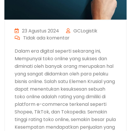
23 Agustus 2024
GCLogistik
Tidak ada komentar
Dalam era digital seperti sekarang ini,
Mempunyai toko online yang sukses dan
diminati oleh banyak orang merupakan hal
yang sangat diidamkan oleh para pelaku
bisnis online. Salah satu Elemen Krusial yang
dapat menentukan kesuksesan sebuah
toko online adalah rating yang dimiliki di
platform e-commerce terkenal seperti
Shopee, TikTok, dan Tokopedia. Semakin
tinggi rating toko online, semakin besar pula
Kesempatan mendapatkan penjualan yang