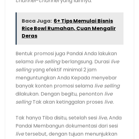
channel
–
channel
yang lainnya.
Baca Juga:
6+ Tips Memulai Bisnis
Rice Bowl Rumahan, Cuan Mengalir
Deras
Bentuk promosi juga Pandai Anda lakukan
selama
live selling
berlangsung. Durasi
live
selling
yang efektif minimal 2 jam
menguntungkan Anda Kepada menyebar
banyak konten promosi selama
live selling
dilakukan. Dengan begitu, penonton
live
selling
Tak akan ketinggalan proses
live.
Tak hanya Tiba disitu, setelah sesi
live
, Anda
Pandai Membangun dokumentasi dari sesi
live
tersebut, dengan tujuan menunjukkan