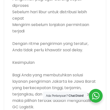
diproses
Sebelum hari libur untuk distribusi lebih
cepat
Mengirim sebelum lonjakan permintaan
terjadi
Dengan ritme pengiriman yang teratur,
Anda tidak perlu khawatir soal delay.
Kesimpulan
Bagi Anda yang membutuhkan solusi
layanan pengiriman Jakarta ke Jawa Barat
yang berkecepatan tinggi, terjamin,
terjangkau, dan siap melayani setiap hari,
Ada Pertanyaan?
Chat Disini!
maka pilihan terbaik adalah mengandalkan
GC Logistik.