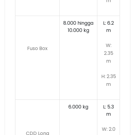
m
8.000 hingga
L: 6.2
10.000 kg
m
W:
Fuso Box
2.35
m
H: 2.35
m
6.000 kg
L: 5.3
m
W: 2.0
CDD Long