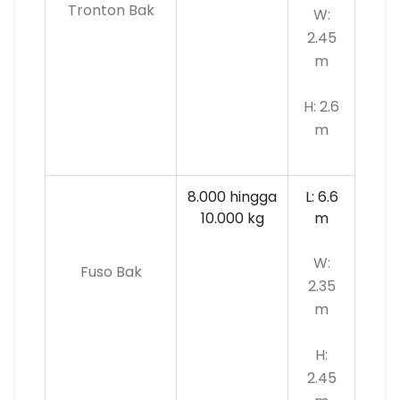
Tronton Bak
W:
2.45
m
H: 2.6
m
8.000 hingga
L: 6.6
10.000
kg
m
W:
Fuso Bak
2.35
m
H:
2.45