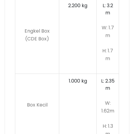
2.200 kg
L: 3.2
m
W: 1.7
Engkel Box
m
(CDE Box)
H: 1.7
m
1.000 kg
L: 2.35
m
W:
Box Kecil
1.62m
H: 1.3
m