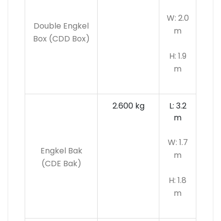
W: 2.0
Double Engkel
m
Box (CDD Box)
H: 1.9
m
2.600 kg
L: 3.2
m
W: 1.7
Engkel Bak
m
(CDE Bak)
H: 1.8
m