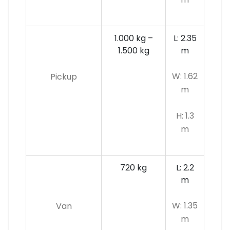
1.000 kg –
L: 2.35
1.500 kg
m
W: 1.62
Pickup
m
H: 1.3
m
720 kg
L: 2.2
m
W: 1.35
Van
m