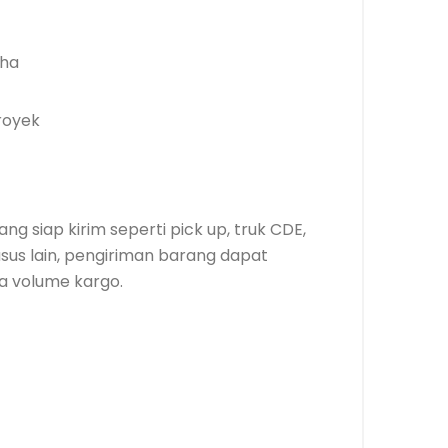
aha
royek
g siap kirim seperti pick up, truk CDE,
husus lain, pengiriman barang dapat
a volume kargo.