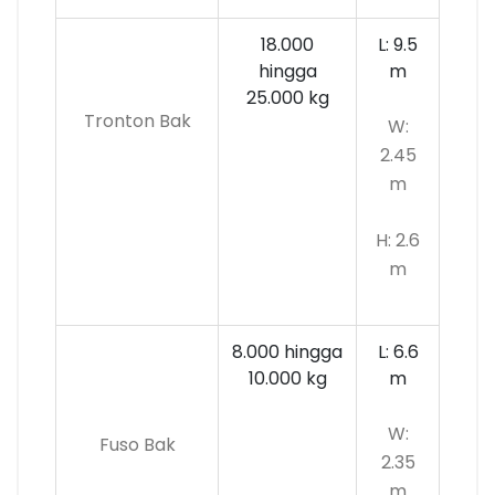
18.000
L: 9.5
hingga
m
25.000 kg
Tronton Bak
W:
2.45
m
H: 2.6
m
8.000 hingga
L: 6.6
10.000
kg
m
W:
Fuso Bak
2.35
m