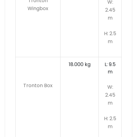
Tronton
W:
Wingbox
2.45
m
H: 2.5
m
18.000 kg
L: 9.5
m
Tronton Box
W:
2.45
m
H: 2.5
m