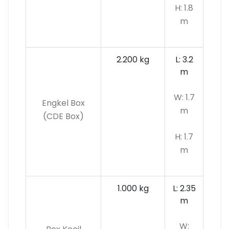
H: 1.8
m
2.200 kg
L: 3.2
m
W: 1.7
Engkel Box
m
(CDE Box)
H: 1.7
m
1.000 kg
L: 2.35
m
W: