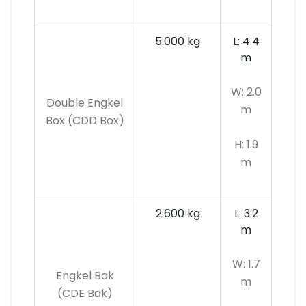
5.000 kg
L: 4.4
m
W: 2.0
Double Engkel
m
Box (CDD Box)
H: 1.9
m
2.600 kg
L: 3.2
m
W: 1.7
Engkel Bak
m
(CDE Bak)