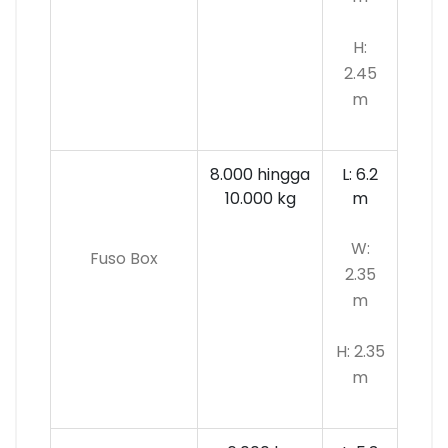
H:
2.45
m
8.000 hingga
L: 6.2
10.000 kg
m
W:
Fuso Box
2.35
m
H: 2.35
m