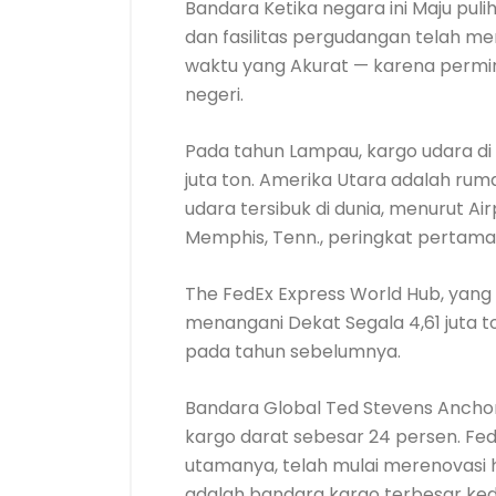
Bandara Ketika negara ini Maju pul
dan fasilitas pergudangan telah m
waktu yang Akurat — karena permin
negeri.
Pada tahun Lampau, kargo udara di
juta ton. Amerika Utara adalah ruma
udara tersibuk di dunia, menurut Ai
Memphis, Tenn., peringkat pertama
The FedEx Express World Hub, yang
menangani Dekat Segala 4,61 juta t
pada tahun sebelumnya.
Bandara Global Ted Stevens Ancho
kargo darat sebesar 24 persen. Fed
utamanya, telah mulai merenovasi 
adalah bandara kargo terbesar ked