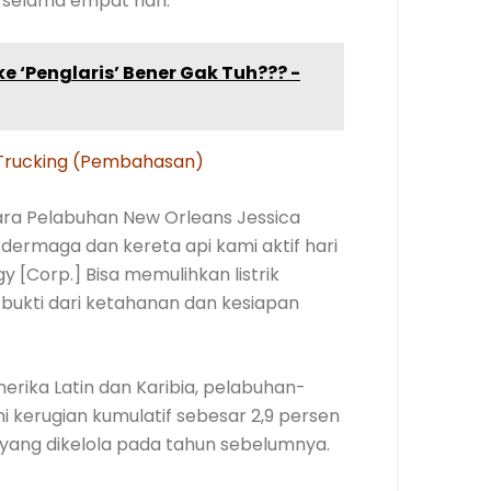
 selama empat hari.
e ‘Penglaris’ Bener Gak Tuh??? -
e Trucking (Pembahasan)
ara Pelabuhan New Orleans Jessica
ermaga dan kereta api kami aktif hari
rgy [Corp.] Bisa memulihkan listrik
bukti dari ketahanan dan kesiapan
rika Latin dan Karibia, pelabuhan-
 kerugian kumulatif sebesar 2,9 persen
yang dikelola pada tahun sebelumnya.