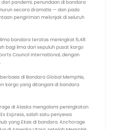
ih dari pandemi, penundaan di bandara
enurun secara dramatis — dan pada
taan pengiriman melonjak di seluruh
 lima bandara teratas meningkat 6,48
h bagi lima dari sepuluh pusat kargo
rports Council International, dengan
.
 berbasis di Bandara Global Memphis,
on kargo yang ditangani di bandara
rage di Alaska mengalami peningkatan
Ex Express, salah satu penyewa
hub yang Eksis di bandara. Anchorage
ua di Amerika Utara, setelah Memphis.