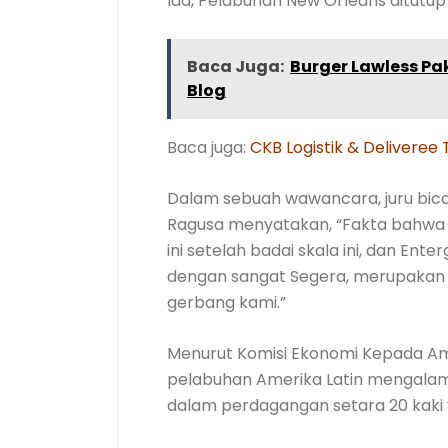
Ida, Pelabuhan New Orleans ditutup
Baca Juga:
Burger Lawless Pak
Blog
Baca juga:
CKB Logistik & Delivere
Dalam sebuah wawancara, juru bic
Ragusa menyatakan, “Fakta bahwa d
ini setelah badai skala ini, dan Ente
dengan sangat Segera, merupakan 
gerbang kami.”
Menurut Komisi Ekonomi Kepada Ame
pelabuhan Amerika Latin mengalami
dalam perdagangan setara 20 kaki 