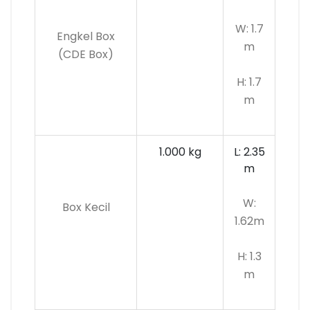
W: 1.7
Engkel Box
m
(CDE Box)
H: 1.7
m
1.000 kg
L: 2.35
m
W:
Box Kecil
1.62m
H: 1.3
m