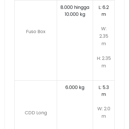
8.000 hingga
L: 6.2
10.000 kg
m
W:
Fuso Box
2.35
m
H: 2.35
m
6.000 kg
L: 5.3
m
W: 2.0
CDD Long
m