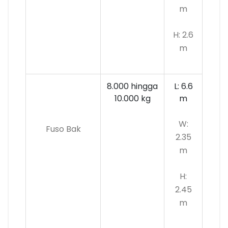
m
H: 2.6
m
8.000 hingga
L: 6.6
10.000
kg
m
W:
Fuso Bak
2.35
m
H:
2.45
m