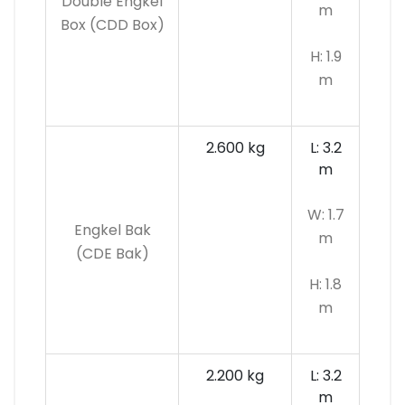
Double Engkel
m
Box (CDD Box)
H: 1.9
m
2.600 kg
L: 3.2
m
W: 1.7
Engkel Bak
m
(CDE Bak)
H: 1.8
m
2.200 kg
L: 3.2
m