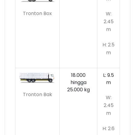
Tronton Box
W:
2.45
m
H: 2.5
m
18.000
L: 9.5
hingga
m
25.000 kg
Tronton Bak
W:
2.45
m
H: 2.6