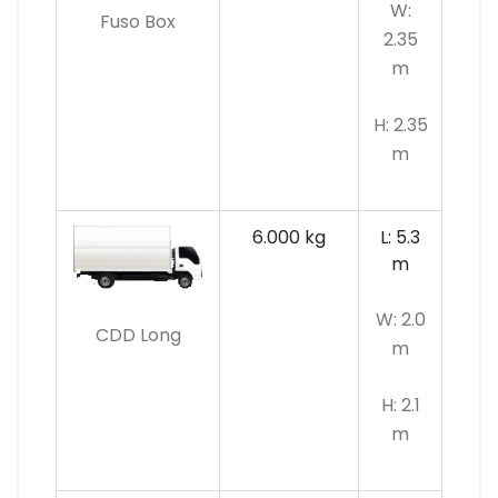
W:
Fuso Box
2.35
m
H: 2.35
m
6.000 kg
L: 5.3
m
W: 2.0
CDD Long
m
H: 2.1
m