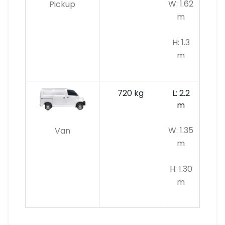
W: 1.62
Pickup
m
H: 1.3
m
720 kg
L: 2.2
m
W: 1.35
Van
m
H: 1.30
m