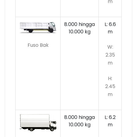
m
8.000 hingga
L: 6.6
10.000
kg
m
Fuso Bak
W:
2.35
m
H:
2.45
m
8.000 hingga
L: 6.2
10.000 kg
m