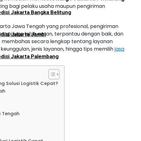
ting bagi pelaku usaha maupun pengiriman
disi Jakarta Bangka Belitung
rta Jawa Tengah yang profesional, pengiriman
etapi juga lebih aman, terpantau dengan baik, dan
disi Jakarta Jambi
 akan membahas secara lengkap tentang layanan
keunggulan, jenis layanan, hingga tips memilih
jasa
disi Jakarta Palembang
disi Jakarta Bengkulu
 Solusi Logistik Cepat?
ah
disi Jakarta Aceh
o
a Tengah
disi Jakarta Padang