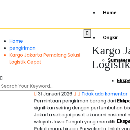
Home
Ongkir
Home
Kargo J
pengiriman
Kargo Jakarta Pemalang Solusi
Sumater
Logisti
Logistik Cepat
Ekspe
31 Januari 2026
Tidak ada komentar
Permintaan pengiriman barang dari Jaka
Ekspe
signifikan seiring dengan pertumbuhan bis
Jakarta sebagai pusat ekonomi nasional men
Ekspe
wilayah Jawa Tengah yang memiliki banyak
Pekalongan, hingga Purwokerto. Inilah 