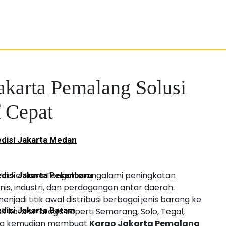
akarta Pemalang Solusi
a
k Cepat
disi Jakarta Medan
rta ke Jawa Tengah mengalami peningkatan
disi Jakarta Pekanbaru
nis, industri, dan perdagangan antar daerah.
jadi titik awal distribusi berbagai jenis barang ke
disi Jakarta Batam
 kota strategis seperti Semarang, Solo, Tegal,
yang kemudian membuat
Kargo Jakarta Pemalang