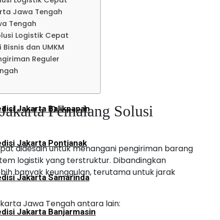
usi Logistik Cepat
disi Jakarta Lampung
arta Jawa Tengah
wa Tengah
usi Logistik Cepat
an
 Bisnis dan UMKM
ngiriman Reguler
engah
disi Jakarta Tarakan
akarta Pemalang Solusi
disi Jakarta Balikpapan
disi Jakarta Pontianak
Cepat didesain untuk menangani pengiriman barang
tem logistik yang terstruktur. Dibandingkan
bih banyak keunggulan, terutama untuk jarak
disi Jakarta Samarinda
arta Jawa Tengah antara lain:
disi Jakarta Banjarmasin