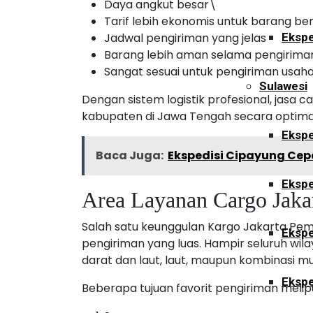
Daya angkut besar\
Tarif lebih ekonomis untuk barang be
Jadwal pengiriman yang jelas
Ekspe
Barang lebih aman selama pengirima
Sangat sesuai untuk pengiriman usah
Sulawesi
Dengan sistem logistik profesional, jasa
kabupaten di Jawa Tengah secara optima
Ekspe
Baca Juga:
Ekspedisi Cipayung Cep
Ekspe
Area Layanan Cargo Jaka
Salah satu keunggulan Kargo Jakarta Pema
Ekspe
pengiriman yang luas. Hampir seluruh wila
darat dan laut, laut, maupun kombinasi m
Ekspe
Beberapa tujuan favorit pengiriman melipu