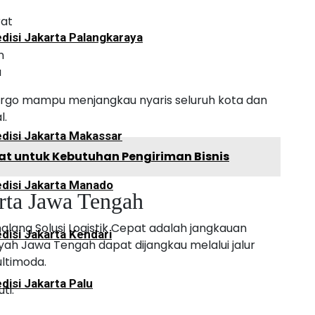
rat
disi Jakarta Palangkaraya
n
a
 cargo mampu menjangkau nyaris seluruh kota dan
l.
disi Jakarta Makassar
at untuk Kebutuhan Pengiriman Bisnis
disi Jakarta Manado
rta Jawa Tengah
lang Solusi Logistik Cepat adalah jangkauan
disi Jakarta Kendari
yah Jawa Tengah dapat dijangkau melalui jalur
ultimoda.
disi Jakarta Palu
ti: