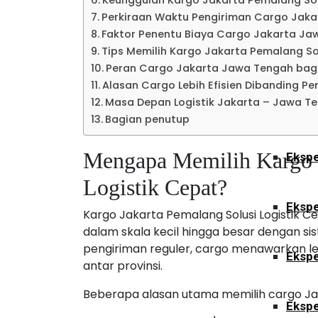
Keunggulan Kargo Jakarta Pemalang Sol
Ekspe
Perkiraan Waktu Pengiriman Cargo Jak
Faktor Penentu Biaya Cargo Jakarta Ja
Tips Memilih Kargo Jakarta Pemalang Sol
Kalimant
Peran Cargo Jakarta Jawa Tengah bagi
Alasan Cargo Lebih Efisien Dibanding Pe
Masa Depan Logistik Jakarta – Jawa T
Ekspe
Bagian penutup
Mengapa Memilih Kargo J
Ekspe
Logistik Cepat?
Ekspe
Kargo Jakarta Pemalang Solusi Logistik 
dalam skala kecil hingga besar dengan sis
pengiriman reguler, cargo menawarkan le
Ekspe
antar provinsi.
Beberapa alasan utama memilih cargo Jak
Ekspe