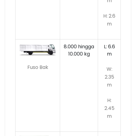
m
H: 2.6
m
8.000 hingga
L: 6.6
10.000
kg
m
Fuso Bak
W:
2.35
m
H:
2.45
m