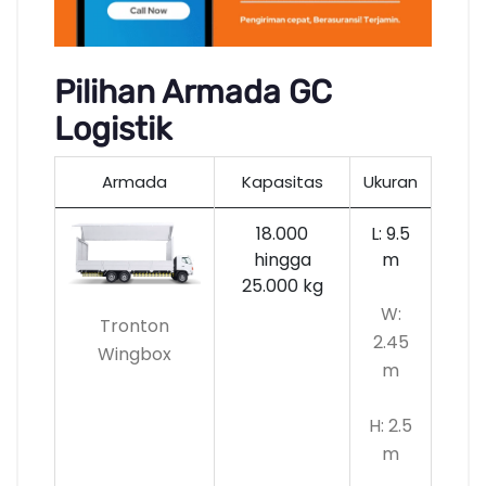
Pilihan Armada GC
Logistik
Armada
Kapasitas
Ukuran
18.000
L: 9.5
hingga
m
25.000 kg
W:
Tronton
2.45
Wingbox
m
H: 2.5
m