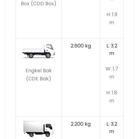
Box (CDD Box)
H: 1.9
m
2.600 kg
L: 3.2
m
W: 1.7
Engkel Bak
m
(CDE Bak)
H: 1.8
m
2.200 kg
L: 3.2
m