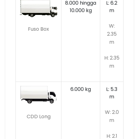
8.000 hingga
L: 6.2
10.000 kg
m
W:
Fuso Box
2.35
m
H: 2.35
m
6.000 kg
L: 5.3
m
W: 2.0
CDD Long
m
H: 2.1