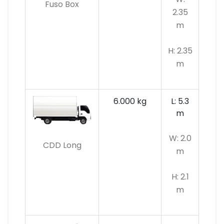
Fuso Box
2.35
m
H: 2.35
m
6.000 kg
L: 5.3
m
W: 2.0
CDD Long
m
H: 2.1
m