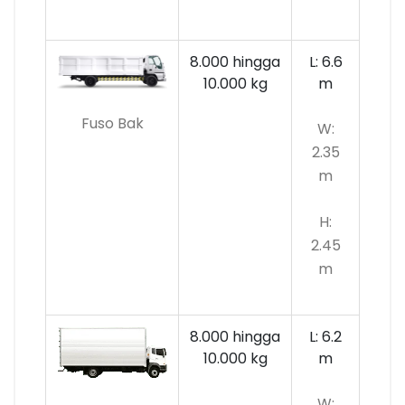
8.000 hingga
L: 6.6
10.000
kg
m
Fuso Bak
W:
2.35
m
H:
2.45
m
8.000 hingga
L: 6.2
10.000 kg
m
W: