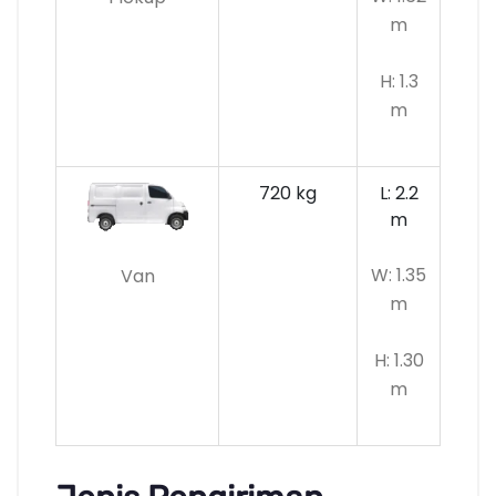
m
H: 1.3
m
720 kg
L: 2.2
m
W: 1.35
Van
m
H: 1.30
m