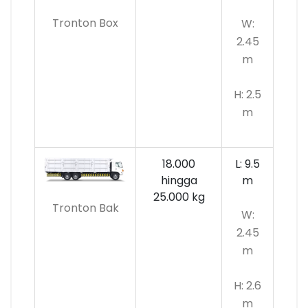
Tronton Box
W:
2.45
m
H: 2.5
m
18.000
L: 9.5
hingga
m
25.000 kg
Tronton Bak
W:
2.45
m
H: 2.6
m