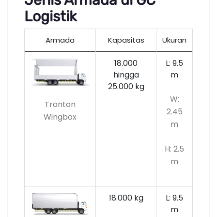
Logistik
Armada
Kapasitas
Ukuran
18.000
L: 9.5
hingga
m
25.000 kg
W:
Tronton
2.45
Wingbox
m
H: 2.5
m
18.000 kg
L: 9.5
m