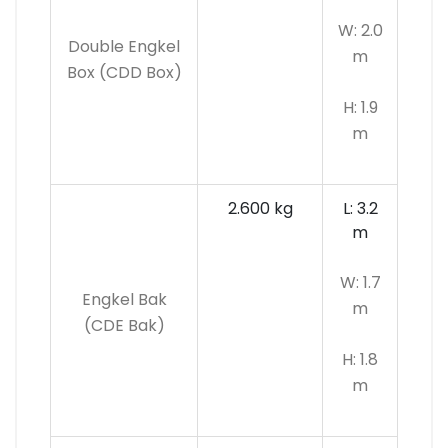
W: 2.0
Double Engkel
m
Box (CDD Box)
H: 1.9
m
2.600 kg
L: 3.2
m
W: 1.7
Engkel Bak
m
(CDE Bak)
H: 1.8
m