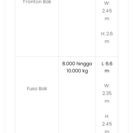
Tronton Bak
W:
2.45
m
H: 2.6
m
8.000 hingga
L: 6.6
10.000
kg
m
W:
Fuso Bak
2.35
m
H:
2.45
m