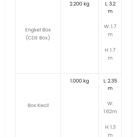
2.200 kg
L: 3.2
m
W: 1.7
Engkel Box
m
(CDE Box)
H: 1.7
m
1.000 kg
L: 2.35
m
W:
Box Kecil
1.62m
H: 1.3
m