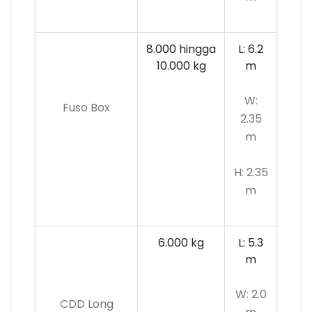
8.000 hingga
L: 6.2
10.000 kg
m
W:
Fuso Box
2.35
m
H: 2.35
m
6.000 kg
L: 5.3
m
W: 2.0
CDD Long