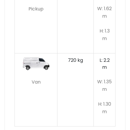
W: 1.62
Pickup
m
H: 1.3
m
720 kg
L: 2.2
m
W: 1.35
Van
m
H: 1.30
m