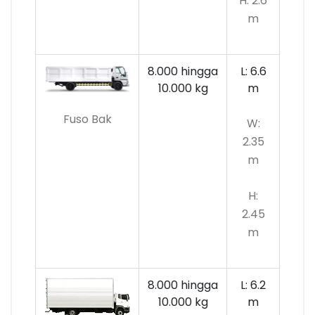
H: 2.6
m
8.000 hingga
L: 6.6
10.000
kg
m
Fuso Bak
W:
2.35
m
H:
2.45
m
8.000 hingga
L: 6.2
10.000 kg
m