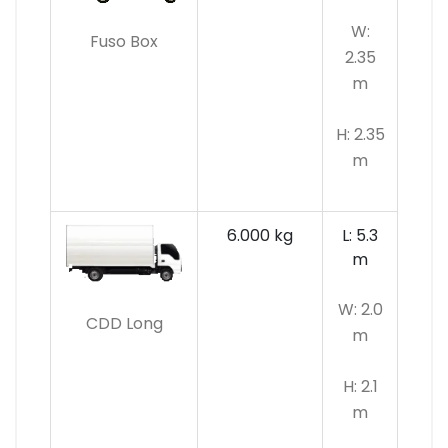
W:
Fuso Box
2.35
m
H: 2.35
m
6.000 kg
L: 5.3
m
W: 2.0
CDD Long
m
H: 2.1
m