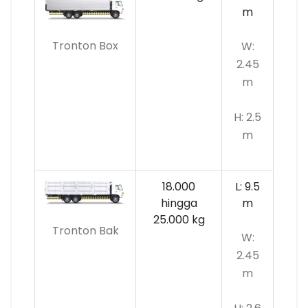
m
Tronton Box
W:
2.45
m
H: 2.5
m
18.000
L: 9.5
hingga
m
25.000 kg
Tronton Bak
W:
2.45
m