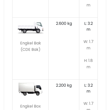
m
2.600 kg
L: 3.2
m
W: 1.7
Engkel Bak
m
(CDE Bak)
H: 1.8
m
2.200 kg
L: 3.2
m
W: 1.7
Engkel Box
m