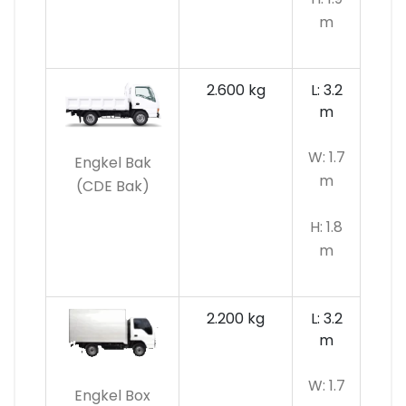
m
2.600 kg
L: 3.2
m
W: 1.7
Engkel Bak
m
(CDE Bak)
H: 1.8
m
2.200 kg
L: 3.2
m
W: 1.7
Engkel Box