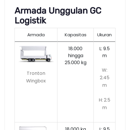
Armada Unggulan GC
Logistik
Armada
Kapasitas
Ukuran
18.000
L: 9.5
hingga
m
25.000 kg
W:
Tronton
2.45
Wingbox
m
H: 2.5
m
18.000 kg
L: 9.5