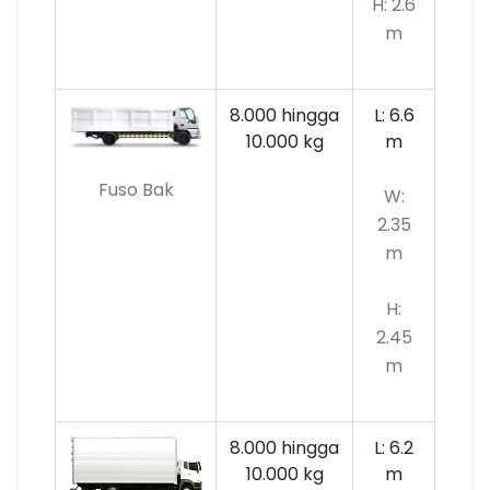
H: 2.6
m
8.000 hingga
L: 6.6
10.000
kg
m
Fuso Bak
W:
2.35
m
H:
2.45
m
8.000 hingga
L: 6.2
10.000 kg
m