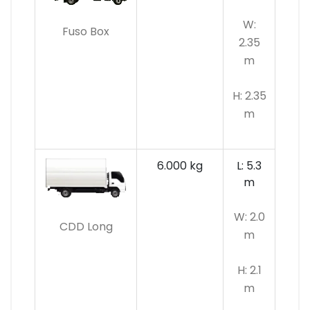
W:
Fuso Box
2.35
m
H: 2.35
m
6.000 kg
L: 5.3
m
W: 2.0
CDD Long
m
H: 2.1
m