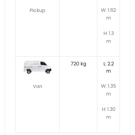
W: 1.62
Pickup
m
H: 1.3
m
720 kg
L: 2.2
m
W: 1.35
Van
m
H: 1.30
m