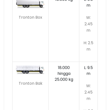
m
Tronton Box
W:
2.45
m
H: 2.5
m
18.000
L: 9.5
hingga
m
25.000 kg
Tronton Bak
W:
2.45
m