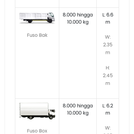
8.000 hingga
L: 6.6
10.000
kg
m
Fuso Bak
W:
2.35
m
H:
2.45
m
8.000 hingga
L: 6.2
10.000 kg
m
W:
Fuso Box