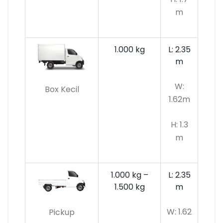
m
1.000 kg
L: 2.35
m
W:
Box Kecil
1.62m
H: 1.3
m
1.000 kg –
L: 2.35
1.500 kg
m
W: 1.62
Pickup