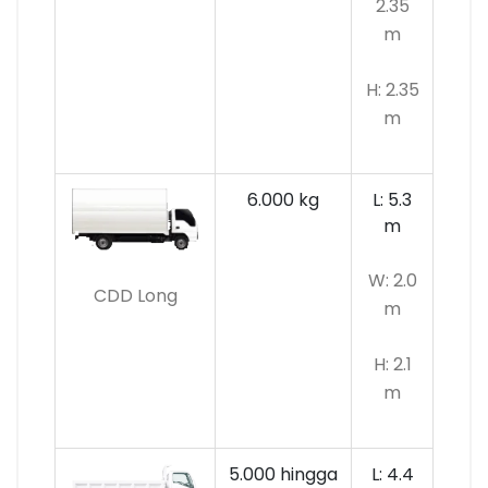
2.35
m
H: 2.35
m
6.000 kg
L: 5.3
m
W: 2.0
CDD Long
m
H: 2.1
m
5.000 hingga
L: 4.4