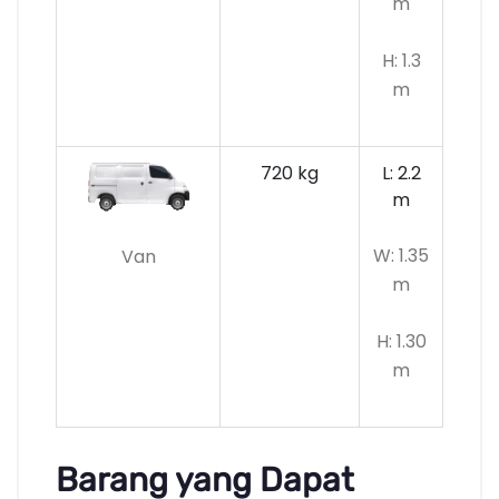
m
H: 1.3
m
720 kg
L: 2.2
m
W: 1.35
Van
m
H: 1.30
m
Barang yang Dapat