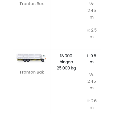
Tronton Box
W:
2.45
m
H: 2.5
m
18.000
L: 9.5
hingga
m
25.000 kg
Tronton Bak
W:
2.45
m
H: 2.6
m