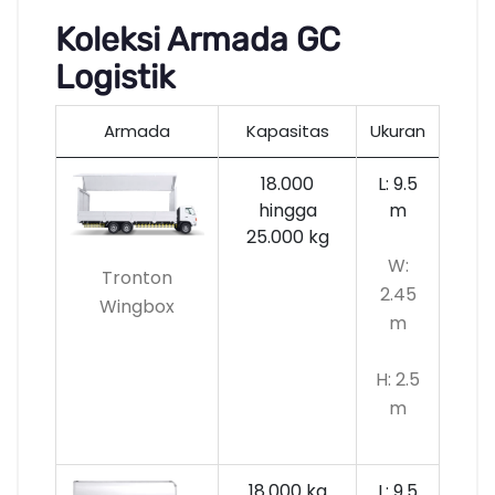
Koleksi Armada GC
Logistik
Armada
Kapasitas
Ukuran
18.000
L: 9.5
hingga
m
25.000 kg
W:
Tronton
2.45
Wingbox
m
H: 2.5
m
18.000 kg
L: 9.5