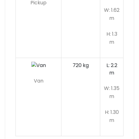
Pickup
W: 1.62
m
H: 1.3
m
720 kg
L: 2.2
m
Van
W: 1.35
m
H: 1.30
m