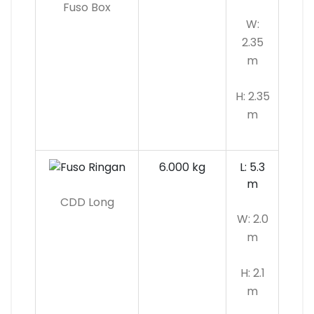
Fuso Box
W:
2.35
m
H: 2.35
m
6.000 kg
L: 5.3
m
CDD Long
W: 2.0
m
H: 2.1
m