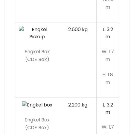
m
2.600 kg
L: 3.2
m
Engkel Bak
W: 1.7
(CDE Bak)
m
H: 1.8
m
2.200 kg
L: 3.2
m
Engkel Box
W: 1.7
(CDE Box)