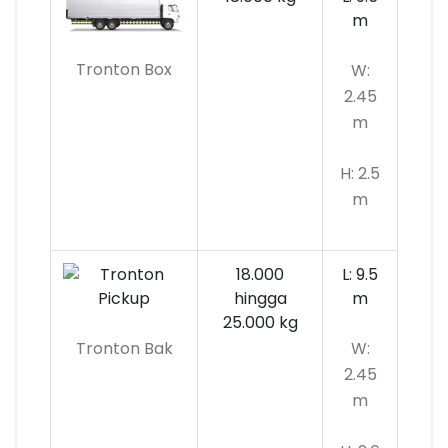
m
Tronton Box
W:
2.45
m
H: 2.5
m
18.000
L: 9.5
hingga
m
25.000 kg
Tronton Bak
W:
2.45
m