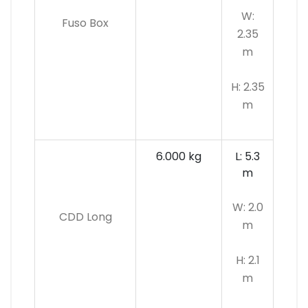
W:
Fuso Box
2.35
m
H: 2.35
m
6.000 kg
L: 5.3
m
W: 2.0
CDD Long
m
H: 2.1
m