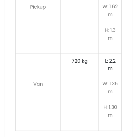
W: 1.62
Pickup
m
H: 1.3
m
720 kg
L: 2.2
m
W: 1.35
Van
m
H: 1.30
m