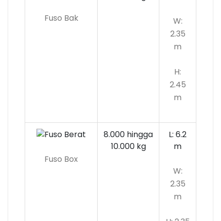
Fuso Bak
W:
2.35
m
H:
2.45
m
8.000 hingga
L: 6.2
10.000 kg
m
Fuso Box
W:
2.35
m