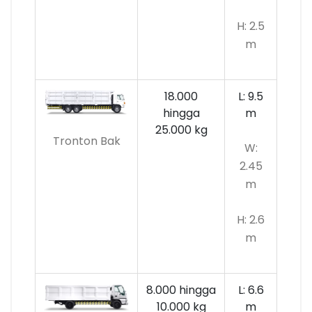
H: 2.5
m
18.000
L: 9.5
hingga
m
25.000 kg
Tronton Bak
W:
2.45
m
H: 2.6
m
8.000 hingga
L: 6.6
10.000
kg
m