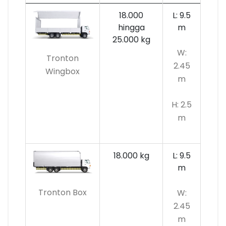
18.000
L: 9.5
hingga
m
25.000 kg
W:
Tronton
2.45
Wingbox
m
H: 2.5
m
18.000 kg
L: 9.5
m
Tronton Box
W:
2.45
m