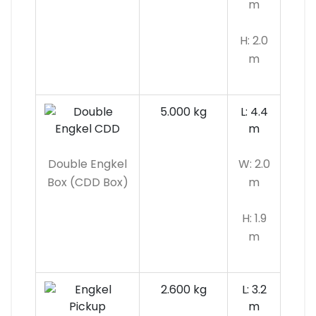
m
H: 2.0
m
5.000 kg
L: 4.4
m
Double Engkel
W: 2.0
Box (CDD Box)
m
H: 1.9
m
2.600 kg
L: 3.2
m