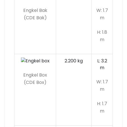
Engkel Bak
W: 1.7
(CDE Bak)
m
H: 1.8
m
2.200 kg
L: 3.2
m
Engkel Box
W: 1.7
(CDE Box)
m
H: 1.7
m