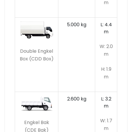
m
5.000 kg
L: 4.4
m
W: 2.0
Double Engkel
m
Box (CDD Box)
H: 1.9
m
2.600 kg
L: 3.2
m
W: 1.7
Engkel Bak
m
(CDE Bak)