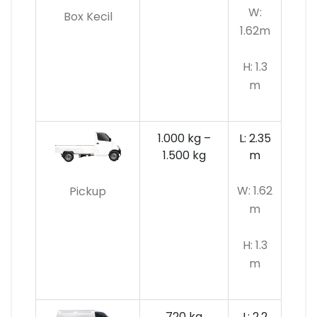
W:
Box Kecil
1.62m
H: 1.3
m
1.000 kg –
L: 2.35
1.500 kg
m
W: 1.62
Pickup
m
H: 1.3
m
720 kg
L: 2.2