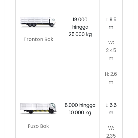
18.000
L: 9.5
hingga
m
25.000 kg
Tronton Bak
W:
2.45
m
H: 2.6
m
8.000 hingga
L: 6.6
10.000
kg
m
Fuso Bak
W:
2.35