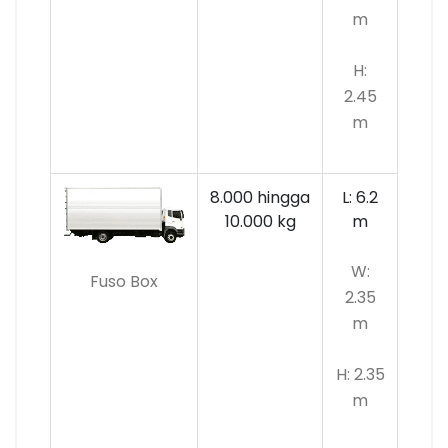
m
H:
2.45
m
8.000 hingga
L: 6.2
10.000 kg
m
W:
Fuso Box
2.35
m
H: 2.35
m