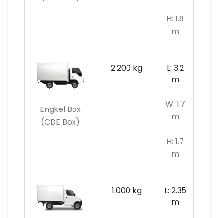
H: 1.8
m
2.200 kg
L: 3.2
m
W: 1.7
Engkel Box
m
(CDE Box)
H: 1.7
m
1.000 kg
L: 2.35
m