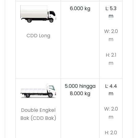
6.000 kg
L: 5.3
m
W: 2.0
CDD Long
m
H: 2.1
m
5.000 hingga
L: 4.4
8.000 kg
m
W: 2.0
Double Engkel
m
Bak (CDD Bak)
H: 2.0